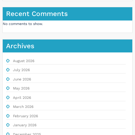
Recent Comments
No comments to show.
Archives
August 2026
July 2026
June 2026
May 2026
April 2026
March 2026
February 2026
January 2026
December 2025