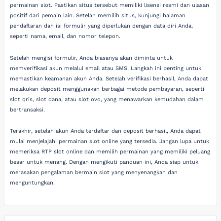
permainan slot. Pastikan situs tersebut memiliki lisensi resmi dan ulasan
positif dari pemain lain. Setelah memilih situs, kunjungi halaman
pendaftaran dan isi formulir yang diperlukan dengan data diri Anda,
seperti nama, email, dan nomor telepon.
Setelah mengisi formulir, Anda biasanya akan diminta untuk
memverifikasi akun melalui email atau SMS. Langkah ini penting untuk
memastikan keamanan akun Anda. Setelah verifikasi berhasil, Anda dapat
melakukan deposit menggunakan berbagai metode pembayaran, seperti
slot qris, slot dana, atau slot ovo, yang menawarkan kemudahan dalam
bertransaksi.
Terakhir, setelah akun Anda terdaftar dan deposit berhasil, Anda dapat
mulai menjelajahi permainan slot online yang tersedia. Jangan lupa untuk
memeriksa RTP slot online dan memilih permainan yang memiliki peluang
besar untuk menang. Dengan mengikuti panduan ini, Anda siap untuk
merasakan pengalaman bermain slot yang menyenangkan dan
menguntungkan.