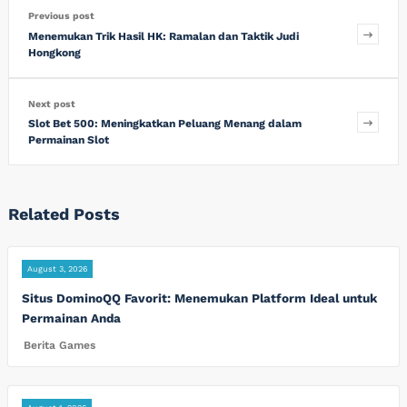
Previous post
Menemukan Trik Hasil HK: Ramalan dan Taktik Judi
Hongkong
Next post
Slot Bet 500: Meningkatkan Peluang Menang dalam
Permainan Slot
Related Posts
August 3, 2026
Situs DominoQQ Favorit: Menemukan Platform Ideal untuk
Permainan Anda
Berita Games