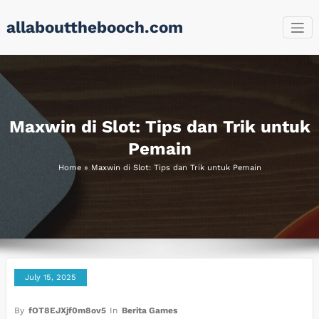
Skip
allaboutthebooch.com
to
content
Maxwin di Slot: Tips dan Trik untuk
Pemain
Home
»
Maxwin di Slot: Tips dan Trik untuk Pemain
July 15, 2025
By
fOT8EJXjf0m8ov5
In
Berita Games