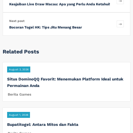
Keajaiban Live Draw Macau: Apa yang Perlu Anda Ketahui!
Next post
Bocoran Togel HK: Tips Jitu Menang Besar
Related Posts
August 3, 2026
Situs DominoQQ Favorit: Menemukan Platform Ideal untuk
Permainan Anda
Berita Games
August 1, 2026
Bupatitogel: Antara Mitos dan Fakta