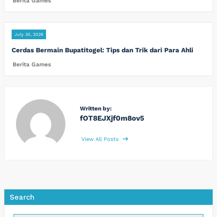
Berita Games
July 30, 2026
Cerdas Bermain Bupatitogel: Tips dan Trik dari Para Ahli
Berita Games
Written by:
fOT8EJXjf0m8ov5
View All Posts
Search