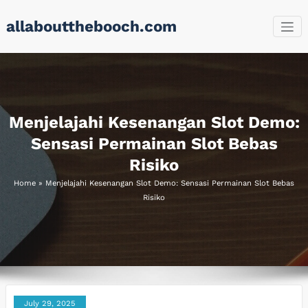
Skip
allaboutthebooch.com
to
content
Menjelajahi Kesenangan Slot Demo:
Sensasi Permainan Slot Bebas
Risiko
Home
»
Menjelajahi Kesenangan Slot Demo: Sensasi Permainan Slot Bebas
Risiko
July 29, 2025