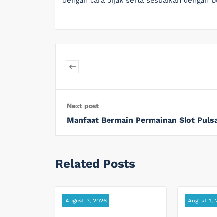
dengan cara bijak serta sesuaikan dengan b
Next post
Manfaat Bermain Permainan Slot Puls
Related Posts
August 3, 2026
August 1, 