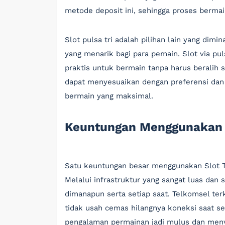
metode deposit ini, sehingga proses berma
Slot pulsa tri adalah pilihan lain yang dim
yang menarik bagi para pemain. Slot via pul
praktis untuk bermain tanpa harus beralih s
dapat menyesuaikan dengan preferensi da
bermain yang maksimal.
Keuntungan Menggunakan 
Satu keuntungan besar menggunakan Slot T
Melalui infrastruktur yang sangat luas dan
dimanapun serta setiap saat. Telkomsel terk
tidak usah cemas hilangnya koneksi saat 
pengalaman permainan jadi mulus dan men