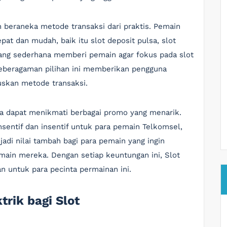
n beraneka metode transaksi dari praktis. Pemain
at dan mudah, baik itu slot deposit pulsa, slot
n yang sederhana memberi pemain agar fokus pada slot
Keberagaman pilihan ini memberikan pengguna
uskan metode transaksi.
sa dapat menikmati berbagai promo yang menarik.
sentif dan insentif untuk para pemain Telkomsel,
 jadi nilai tambah bagi para pemain yang ingin
in mereka. Dengan setiap keuntungan ini, Slot
 untuk para pecinta permainan ini.
trik bagi Slot