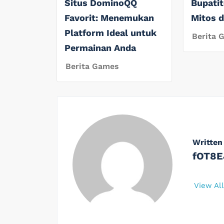
Situs DominoQQ
Bupatit
Favorit: Menemukan
Mitos 
Platform Ideal untuk
Berita 
Permainan Anda
Berita Games
Written
fOT8E
View Al