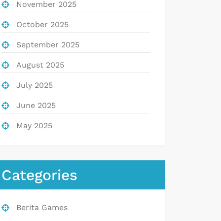
November 2025
October 2025
September 2025
August 2025
July 2025
June 2025
May 2025
Categories
Berita Games