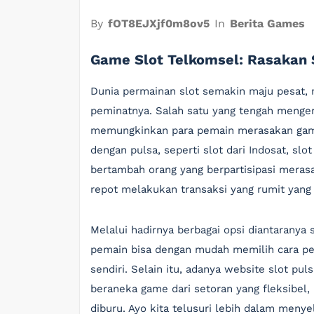
By
fOT8EJXjf0m8ov5
In
Berita Games
Game Slot Telkomsel: Rasakan 
Dunia permainan slot semakin maju pesat,
peminatnya. Salah satu yang tengah mengem
memungkinkan para pemain merasakan game 
dengan pulsa, seperti slot dari Indosat, slo
bertambah orang yang berpartisipasi meras
repot melakukan transaksi yang rumit yang 
Melalui hadirnya berbagai opsi diantaranya sl
pemain bisa dengan mudah memilih cara pe
sendiri. Selain itu, adanya website slot 
beraneka game dari setoran yang fleksibel,
diburu. Ayo kita telusuri lebih dalam meny