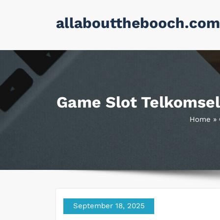
Skip
allaboutthebooch.com
to
content
Game Slot Telkomsel
Home
»
September 18, 2025