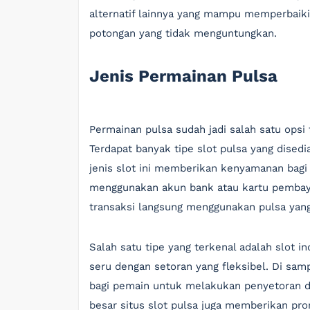
alternatif lainnya yang mampu memperbaiki
potongan yang tidak menguntungkan.
Jenis Permainan Pulsa
Permainan pulsa sudah jadi salah satu opsi 
Terdapat banyak tipe slot pulsa yang disedi
jenis slot ini memberikan kenyamanan bagi
menggunakan akun bank atau kartu pembaya
transaksi langsung menggunakan pulsa yang 
Salah satu tipe yang terkenal adalah slot 
seru dengan setoran yang fleksibel. Di sa
bagi pemain untuk melakukan penyetoran d
besar situs slot pulsa juga memberikan p