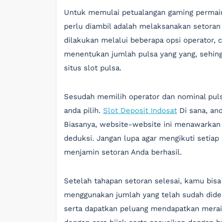
Untuk memulai petualangan gaming permaina
perlu diambil adalah melaksanakan setoran 
dilakukan melalui beberapa opsi operator, c
menentukan jumlah pulsa yang yang, sehing
situs slot pulsa.
Sesudah memilih operator dan nominal puls
anda pilih.
Slot Deposit Indosat
Di sana, an
Biasanya, website-website ini menawarkan 
deduksi. Jangan lupa agar mengikuti setiap 
menjamin setoran Anda berhasil.
Setelah tahapan setoran selesai, kamu bis
menggunakan jumlah yang telah sudah dide
serta dapatkan peluang mendapatkan meraih