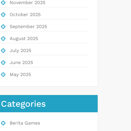
November 2025
October 2025
September 2025
August 2025
July 2025
June 2025
May 2025
Categories
Berita Games