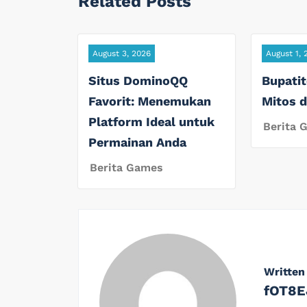
Related Posts
August 3, 2026
August 1, 
Situs DominoQQ
Bupatit
Favorit: Menemukan
Mitos 
Platform Ideal untuk
Berita 
Permainan Anda
Berita Games
Written
fOT8E