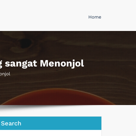
Home
g sangat Menonjol
onjol
Search