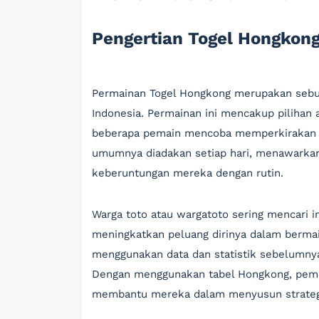
Pengertian Togel Hongkon
Permainan Togel Hongkong merupakan sebuah
Indonesia. Permainan ini mencakup pilihan 
beberapa pemain mencoba memperkirakan an
umumnya diadakan setiap hari, menawarka
keberuntungan mereka dengan rutin.
Warga toto atau wargatoto sering mencari 
meningkatkan peluang dirinya dalam bermai
menggunakan data dan statistik sebelumnya
Dengan menggunakan tabel Hongkong, pemai
membantu mereka dalam menyusun strateg