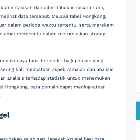
kumentasikan dan diberitahukan secara rutin,
elihat data tersebut. Melalui tabel Hongkong,
uar dalam periode waktu tertentu, serta merekam
ini amat membantu dalam merumuskan strategi
miliki daya tarik tersendiri bagi pemain yang
sering kali melibatkan aspek ramalan dan analisis
an analisis terhadap statistik untuk menemukan
gel Hongkong, para pemain dapat meningkatkan
.
gel
erupakan salah satu langkah krusial bagi para