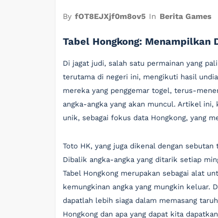
By
fOT8EJXjf0m8ov5
In
Berita Games
Tabel Hongkong: Menampilkan D
Di jagat judi, salah satu permainan yang p
terutama di negeri ini, mengikuti hasil und
mereka yang penggemar togel, terus-mener
angka-angka yang akan muncul. Artikel ini,
unik, sebagai fokus data Hongkong, yang me
Toto HK, yang juga dikenal dengan sebutan 
Dibalik angka-angka yang ditarik setiap ming
Tabel Hongkong merupakan sebagai alat un
kemungkinan angka yang mungkin keluar. Den
dapatlah lebih siaga dalam memasang taruha
Hongkong dan apa yang dapat kita dapatkan d