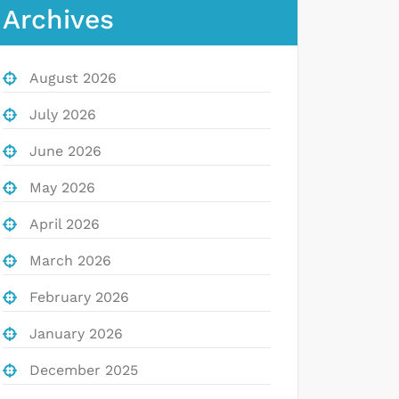
Archives
August 2026
July 2026
June 2026
May 2026
April 2026
March 2026
February 2026
January 2026
December 2025