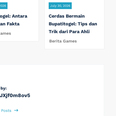
2026
July 30, 2026
ogel: Antara
Cerdas Bermain
dan Fakta
Bupatitogel: Tips dan
Trik dari Para Ahli
Games
Berita Games
 by:
JXjf0m8ov5
l Posts