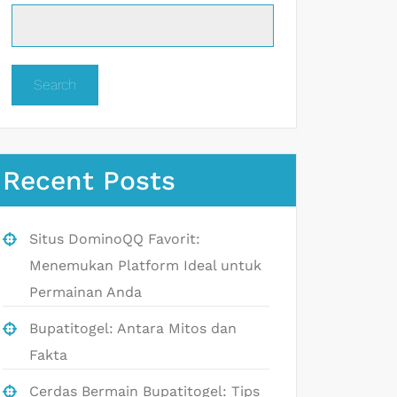
Search
Recent Posts
Situs DominoQQ Favorit:
Menemukan Platform Ideal untuk
Permainan Anda
Bupatitogel: Antara Mitos dan
Fakta
Cerdas Bermain Bupatitogel: Tips