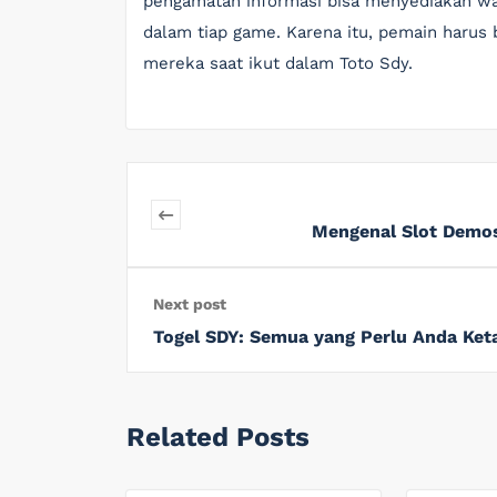
pengamatan informasi bisa menyediakan waw
dalam tiap game. Karena itu, pemain harus 
mereka saat ikut dalam Toto Sdy.
Mengenal Slot Demos
Next post
Togel SDY: Semua yang Perlu Anda Keta
Related Posts