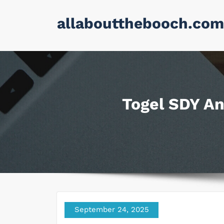
Skip
allaboutthebooch.com
to
content
Togel SDY An
September 24, 2025