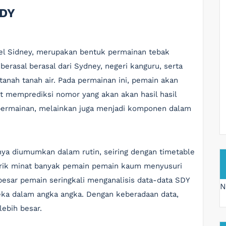
SDY
gel Sidney, merupakan bentuk permainan tebak
berasal berasal dari Sydney, negeri kanguru, serta
tanah tanah air. Pada permainan ini, pemain akan
 memprediksi nomor yang akan akan hasil hasil
r permainan, melainkan juga menjadi komponen dalam
anya diumumkan dalam rutin, seiring dengan timetable
enarik minat banyak pemain pemain kaum menyusuri
besar pemain seringkali menganalisis data-data SDY
N
a dalam angka angka. Dengan keberadaan data,
ebih besar.