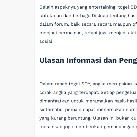
Selain aspeknya yang entertaining, togel S
untuk dan dan berbagi. Diskusi tentang hasil
dalam forum, baik secara secara maupun off
menjadi permainan, tetapi juga menjadi ak
sosial.
Ulasan Informasi dan Pen
Dalam ranah togel SDY, angka merupakan k
corak angka yang terdapat. Setiap pengelu
dimanfaatkan untuk meramalkan hasil-hasi
sistematis, pemain dapat menemukan nomo
yang kurang beruntung. Ulasan ini bukan
melainkan juga memberikan pemandangan ya