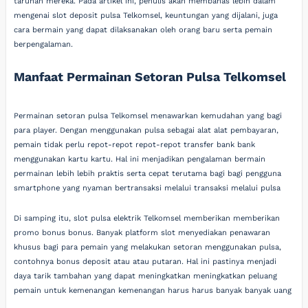
taruhan mereka. Pada artikel ini, penulis akan membahas lebih dalam
mengenai slot deposit pulsa Telkomsel, keuntungan yang dijalani, juga
cara bermain yang dapat dilaksanakan oleh orang baru serta pemain
berpengalaman.
Manfaat Permainan Setoran Pulsa Telkomsel
Permainan setoran pulsa Telkomsel menawarkan kemudahan yang bagi
para player. Dengan menggunakan pulsa sebagai alat alat pembayaran,
pemain tidak perlu repot-repot repot-repot transfer bank bank
menggunakan kartu kartu. Hal ini menjadikan pengalaman bermain
permainan lebih lebih praktis serta cepat terutama bagi bagi pengguna
smartphone yang nyaman bertransaksi melalui transaksi melalui pulsa
Di samping itu, slot pulsa elektrik Telkomsel memberikan memberikan
promo bonus bonus. Banyak platform slot menyediakan penawaran
khusus bagi para pemain yang melakukan setoran menggunakan pulsa,
contohnya bonus deposit atau atau putaran. Hal ini pastinya menjadi
daya tarik tambahan yang dapat meningkatkan meningkatkan peluang
pemain untuk kemenangan kemenangan harus harus banyak banyak uang