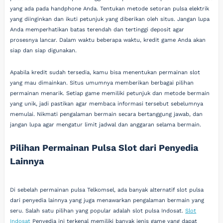
yang ada pada handphone Anda. Tentukan metode setoran pulsa elektrik
yang diinginkan dan ikuti petunjuk yang diberikan oleh situs. Jangan lupa
Anda memperhatikan batas terendah dan tertinggi deposit agar
prosesnya lancar. Dalam waktu beberapa waktu, kredit game Anda akan
siap dan siap digunakan.
Apabila kredit sudah tersedia, kamu bisa menentukan permainan slot
yang mau dimainkan. Situs umumnya memberikan berbagai pilihan
permainan menarik. Setiap game memiliki petunjuk dan metode bermain
yang unik, jadi pastikan agar membaca informasi tersebut sebelumnya
memulai. Nikmati pengalaman bermain secara bertanggung jawab, dan
jangan lupa agar mengatur limit jadwal dan anggaran selama bermain.
Pilihan Permainan Pulsa Slot dari Penyedia
Lainnya
Di sebelah permainan pulsa Telkomsel, ada banyak alternatif slot pulsa
dari penyedia lainnya yang juga menawarkan pengalaman bermain yang
seru. Salah satu pilihan yang popular adalah slot pulsa Indosat.
Slot
Indosat
Penyedia ini terkenal memiliki banyak jenis game yang dapat