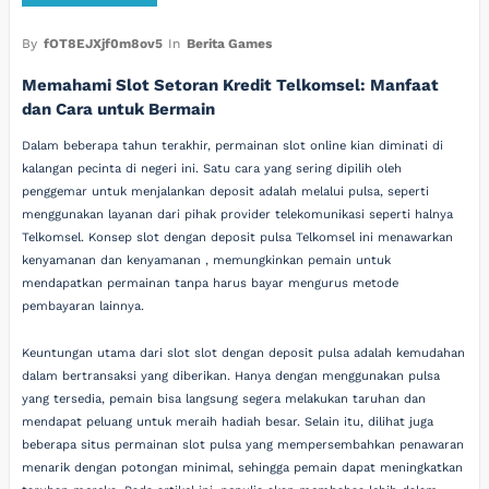
By
fOT8EJXjf0m8ov5
In
Berita Games
Memahami Slot Setoran Kredit Telkomsel: Manfaat
dan Cara untuk Bermain
Dalam beberapa tahun terakhir, permainan slot online kian diminati di
kalangan pecinta di negeri ini. Satu cara yang sering dipilih oleh
penggemar untuk menjalankan deposit adalah melalui pulsa, seperti
menggunakan layanan dari pihak provider telekomunikasi seperti halnya
Telkomsel. Konsep slot dengan deposit pulsa Telkomsel ini menawarkan
kenyamanan dan kenyamanan , memungkinkan pemain untuk
mendapatkan permainan tanpa harus bayar mengurus metode
pembayaran lainnya.
Keuntungan utama dari slot slot dengan deposit pulsa adalah kemudahan
dalam bertransaksi yang diberikan. Hanya dengan menggunakan pulsa
yang tersedia, pemain bisa langsung segera melakukan taruhan dan
mendapat peluang untuk meraih hadiah besar. Selain itu, dilihat juga
beberapa situs permainan slot pulsa yang mempersembahkan penawaran
menarik dengan potongan minimal, sehingga pemain dapat meningkatkan