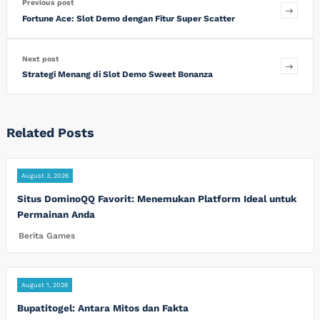
Previous post
Fortune Ace: Slot Demo dengan Fitur Super Scatter
Next post
Strategi Menang di Slot Demo Sweet Bonanza
Related Posts
August 3, 2026
Situs DominoQQ Favorit: Menemukan Platform Ideal untuk
Permainan Anda
Berita Games
August 1, 2026
Bupatitogel: Antara Mitos dan Fakta