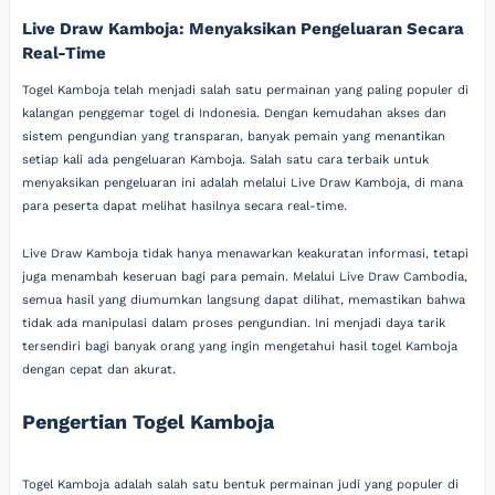
Live Draw Kamboja: Menyaksikan Pengeluaran Secara
Real-Time
Togel Kamboja telah menjadi salah satu permainan yang paling populer di
kalangan penggemar togel di Indonesia. Dengan kemudahan akses dan
sistem pengundian yang transparan, banyak pemain yang menantikan
setiap kali ada pengeluaran Kamboja. Salah satu cara terbaik untuk
menyaksikan pengeluaran ini adalah melalui Live Draw Kamboja, di mana
para peserta dapat melihat hasilnya secara real-time.
Live Draw Kamboja tidak hanya menawarkan keakuratan informasi, tetapi
juga menambah keseruan bagi para pemain. Melalui Live Draw Cambodia,
semua hasil yang diumumkan langsung dapat dilihat, memastikan bahwa
tidak ada manipulasi dalam proses pengundian. Ini menjadi daya tarik
tersendiri bagi banyak orang yang ingin mengetahui hasil togel Kamboja
dengan cepat dan akurat.
Pengertian Togel Kamboja
Togel Kamboja adalah salah satu bentuk permainan judi yang populer di