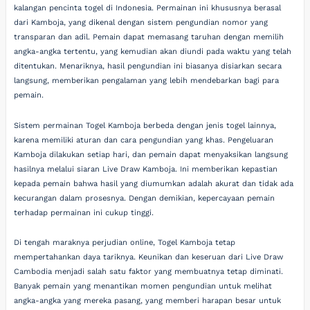
kalangan pencinta togel di Indonesia. Permainan ini khususnya berasal
dari Kamboja, yang dikenal dengan sistem pengundian nomor yang
transparan dan adil. Pemain dapat memasang taruhan dengan memilih
angka-angka tertentu, yang kemudian akan diundi pada waktu yang telah
ditentukan. Menariknya, hasil pengundian ini biasanya disiarkan secara
langsung, memberikan pengalaman yang lebih mendebarkan bagi para
pemain.
Sistem permainan Togel Kamboja berbeda dengan jenis togel lainnya,
karena memiliki aturan dan cara pengundian yang khas. Pengeluaran
Kamboja dilakukan setiap hari, dan pemain dapat menyaksikan langsung
hasilnya melalui siaran Live Draw Kamboja. Ini memberikan kepastian
kepada pemain bahwa hasil yang diumumkan adalah akurat dan tidak ada
kecurangan dalam prosesnya. Dengan demikian, kepercayaan pemain
terhadap permainan ini cukup tinggi.
Di tengah maraknya perjudian online, Togel Kamboja tetap
mempertahankan daya tariknya. Keunikan dan keseruan dari Live Draw
Cambodia menjadi salah satu faktor yang membuatnya tetap diminati.
Banyak pemain yang menantikan momen pengundian untuk melihat
angka-angka yang mereka pasang, yang memberi harapan besar untuk