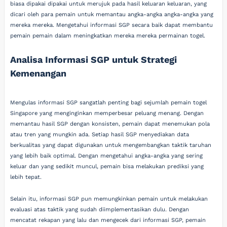
biasa dipakai dipakai untuk merujuk pada hasil keluaran keluaran, yang
dicari oleh para pemain untuk memantau angka-angka angka-angka yang
mereka mereka. Mengetahui informasi SGP secara baik dapat membantu
pemain pemain dalam meningkatkan mereka mereka permainan togel.
Analisa Informasi SGP untuk Strategi
Kemenangan
Mengulas informasi SGP sangatlah penting bagi sejumlah pemain togel
Singapore yang menginginkan memperbesar peluang menang. Dengan
memantau hasil SGP dengan konsisten, pemain dapat menemukan pola
atau tren yang mungkin ada. Setiap hasil SGP menyediakan data
berkualitas yang dapat digunakan untuk mengembangkan taktik taruhan
yang lebih baik optimal. Dengan mengetahui angka-angka yang sering
keluar dan yang sedikit muncul, pemain bisa melakukan prediksi yang
lebih tepat.
Selain itu, informasi SGP pun memungkinkan pemain untuk melakukan
evaluasi atas taktik yang sudah diimplementasikan dulu. Dengan
mencatat rekapan yang lalu dan mengecek dari informasi SGP, pemain