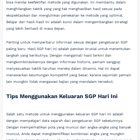
bisa menilai keefektifan metode yang digunakan. Ini membantu dalam
menghilangkan taktik yang yang tak menghasilkan hasil sesuai pada
ekspektasikan dan mengizinkan penekanan ke metode yang optimal.
Belajar dari hasil-hasil ini adalah kunci dalam mengembangkan strategi
yang lebih berhasil di masa depan.
Penting untuk memperbarui informasi sesuai dengan pengeluaran SGP
paling baru. Hasil SGP hari ini adalah patokan krusial untuk menentukan
langkah yang berikutnya. Dengan mengamati hasil terkini dan
mengkombinasikannya dengan informasi historis, pemain sanggup
menyesuaikan taktik taruhan mereka dalam dinamis. Hal ini dapat
menawarkan keuntungan kompetitif yang besar, karena sejumlah pemain
lain mungkin tidak mengawasi kajian yang mendalam tersebut.
Tips Menggunakan Keluaran SGP Hari Ini
Salah satu metode untuk menggunakan keluaran SGP hari ini adalah
dengan mempelajari data sejarah dari pengeluaran SGP sebelumnya.
Dengan memperhatikan pola yang muncul dari angka-angka yang banyak
muncul, Anda dapat mengidentifikasi kombinasi angka yang mungkin