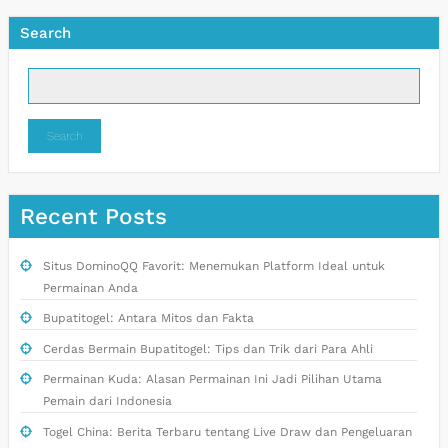
Search
Search
Recent Posts
Situs DominoQQ Favorit: Menemukan Platform Ideal untuk
Permainan Anda
Bupatitogel: Antara Mitos dan Fakta
Cerdas Bermain Bupatitogel: Tips dan Trik dari Para Ahli
Permainan Kuda: Alasan Permainan Ini Jadi Pilihan Utama
Pemain dari Indonesia
Togel China: Berita Terbaru tentang Live Draw dan Pengeluaran