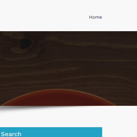
Home
Search