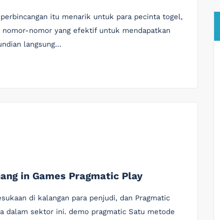
 perbincangan itu menarik untuk para pecinta togel,
 nomor-nomor yang efektif untuk mendapatkan
 undian langsung…
ang in Games Pragmatic Play
sukaan di kalangan para penjudi, dan Pragmatic
a dalam sektor ini. demo pragmatic Satu metode