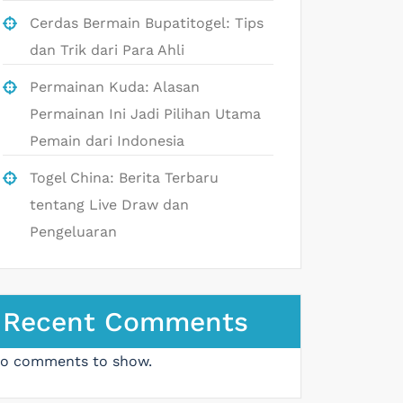
Cerdas Bermain Bupatitogel: Tips
dan Trik dari Para Ahli
Permainan Kuda: Alasan
Permainan Ini Jadi Pilihan Utama
Pemain dari Indonesia
Togel China: Berita Terbaru
tentang Live Draw dan
Pengeluaran
Recent Comments
o comments to show.