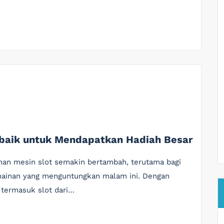
rbaik untuk Mendapatkan Hadiah Besar
nan mesin slot semakin bertambah, terutama bagi
ainan yang menguntungkan malam ini. Dengan
 termasuk slot dari…