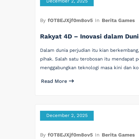
December 2, 2025
By
fOT8EJXjf0m8ov5
In
Berita Games
Rakyat 4D – Inovasi dalam Dun
Dalam dunia perjudian itu kian berkembang
pihak. Salah satu terobosan itu mendapat p
menggabungkan teknologi masa kini dan k
Read More
December 2, 2025
By
fOT8EJXjf0m8ov5
In
Berita Games