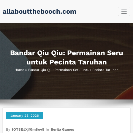
Skip
allaboutthebooch.com
to
content
Bandar Qiu Qiu: Permainan Seru
untuk Pecinta Taruhan
Home
»
Bandar Qiu Qiu: Permainan Seru untuk Pecinta Taruhan
January 23, 2026
By
fOT8EJXjf0m8ov5
In
Berita Games