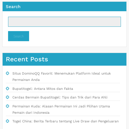
Search
Search
Recent Posts
Situs DominoQQ Favorit: Menemukan Platform Ideal untuk
Permainan Anda
Bupatitogel: Antara Mitos dan Fakta
Cerdas Bermain Bupatitogel: Tips dan Trik dari Para Ahli
Permainan Kuda: Alasan Permainan Ini Jadi Pilihan Utama
Pemain dari Indonesia
Togel China: Berita Terbaru tentang Live Draw dan Pengeluaran