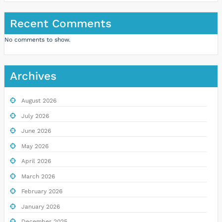
Recent Comments
No comments to show.
Archives
August 2026
July 2026
June 2026
May 2026
April 2026
March 2026
February 2026
January 2026
December 2025