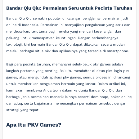
Bandar Qiu Qiu: Permainan Seru untuk Pecinta Taruhan
Bandar Qiu Qiu semakin populer di kalangan penggemar permainan judi
online di Indonesia. Permainan ini menyajikan pengalaman yang seru dan
mendebarkan, terutama bagi mereka yang mencari kesenangan dan
peluang untuk mendapatkan keuntungan. Dengan berkembangnya
teknologi, kini bermain Bandar Qiu Qiu dapat dilakukan secara mudah
melalui berbagai situs pkv dan aplikasinya yang tersedia di smartphone.
Bagi para pecinta taruhan, memahami seluk-beluk pkv games adalah
langkah pertama yang penting. Baik itu mendaftar di situs pkv, login pkv
games, atau mengunduh aplikasi pkv games, semua proses ini dirancang
untuk memberikan pengalaman bermain yang lancar. Dalam artikel ini,
kami akan membawa Anda lebih dalam ke dunia Bandar Qiu Qiu dan
berbagai jenis permainan menarik lainnya seperti dominoqq, poker online,
dan aduq, serta bagaimana memenangkan permainan tersebut dengan
strategi yang tepat.
Apa Itu PKV Games?