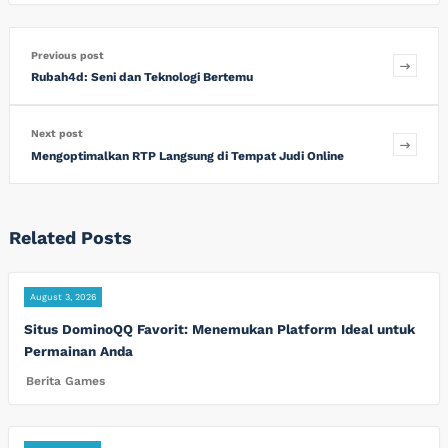
Previous post
Rubah4d: Seni dan Teknologi Bertemu
Next post
Mengoptimalkan RTP Langsung di Tempat Judi Online
Related Posts
August 3, 2026
Situs DominoQQ Favorit: Menemukan Platform Ideal untuk
Permainan Anda
Berita Games