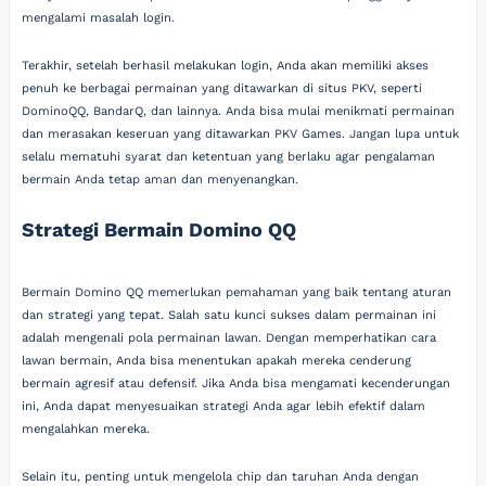
mengalami masalah login.
Terakhir, setelah berhasil melakukan login, Anda akan memiliki akses
penuh ke berbagai permainan yang ditawarkan di situs PKV, seperti
DominoQQ, BandarQ, dan lainnya. Anda bisa mulai menikmati permainan
dan merasakan keseruan yang ditawarkan PKV Games. Jangan lupa untuk
selalu mematuhi syarat dan ketentuan yang berlaku agar pengalaman
bermain Anda tetap aman dan menyenangkan.
Strategi Bermain Domino QQ
Bermain Domino QQ memerlukan pemahaman yang baik tentang aturan
dan strategi yang tepat. Salah satu kunci sukses dalam permainan ini
adalah mengenali pola permainan lawan. Dengan memperhatikan cara
lawan bermain, Anda bisa menentukan apakah mereka cenderung
bermain agresif atau defensif. Jika Anda bisa mengamati kecenderungan
ini, Anda dapat menyesuaikan strategi Anda agar lebih efektif dalam
mengalahkan mereka.
Selain itu, penting untuk mengelola chip dan taruhan Anda dengan