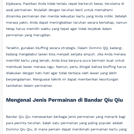
bijaksana. Pastikan Anda tidak terlalu cepat bertaruh besar, terutama di
awal permainan. Mulailah dengan taruhan kecil untuk memahami
dinamika permainan dan menilai kekuatan kartu yang Anda miliki. Setelah
merasa yakin, Anda dapat meningkatkan taruhan secara bertahap, namun
tetap harus memilih waktu yang tepat agar tidak terjebak dalam
permainan yang merugikan.
Terakhir, gunakan bluffing secara strategis. Dalam Domino QQ, kadang-
kadang mengelabui lawan bisa menjadi senjata ampuh. Jika Anda merasa
memiliki kartu yang lemah, Anda bisa berpura-pura bermain kuat untuk
membuat lawan merasa ragu. Namun, perlu diingat bahwa bluffing harus
dilakukan dengan hati-hati agar tidak terbaca oleh lawan yang lebih
berpengalaman. Menguasai teknik ini dapat memberikan keuntungan
tambahan dalam permainan.
Mengenal Jenis Permainan di Bandar Qiu Qiu
Bandar Qiu Qiu menawarkan berbagai jenis permainan yang menarik bagi
para pecinta taruhan. Salah satu permainan yang paling populer adalah
Domino Qiu Qiu, di mana pemain dapat menikmati permainan kartu yang