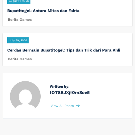
August 1, 2026
Bupatitogel: Antara Mitos dan Fakta
Berita Games
July 30, 2026
Cerdas Bermain Bupatitogel: Tips dan Trik dari Para Ahli
Berita Games
Written by:
fOT8EJXjf0m8ov5
View All Posts