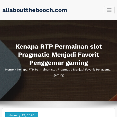
Skip
allaboutthebooch.com
to
content
Kenapa RTP Permainan slot
Pragmatic Menjadi Favorit
Penggemar gaming
Home
»
Kenapa RTP Permainan slot Pragmatic Menjadi Favorit Penggemar
gaming
January 29, 2026