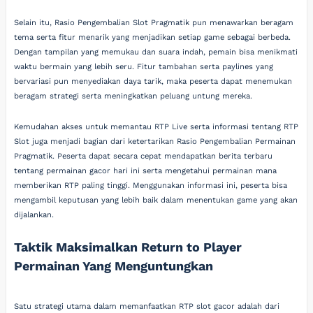
Selain itu, Rasio Pengembalian Slot Pragmatik pun menawarkan beragam
tema serta fitur menarik yang menjadikan setiap game sebagai berbeda.
Dengan tampilan yang memukau dan suara indah, pemain bisa menikmati
waktu bermain yang lebih seru. Fitur tambahan serta paylines yang
bervariasi pun menyediakan daya tarik, maka peserta dapat menemukan
beragam strategi serta meningkatkan peluang untung mereka.
Kemudahan akses untuk memantau RTP Live serta informasi tentang RTP
Slot juga menjadi bagian dari ketertarikan Rasio Pengembalian Permainan
Pragmatik. Peserta dapat secara cepat mendapatkan berita terbaru
tentang permainan gacor hari ini serta mengetahui permainan mana
memberikan RTP paling tinggi. Menggunakan informasi ini, peserta bisa
mengambil keputusan yang lebih baik dalam menentukan game yang akan
dijalankan.
Taktik Maksimalkan Return to Player
Permainan Yang Menguntungkan
Satu strategi utama dalam memanfaatkan RTP slot gacor adalah dari