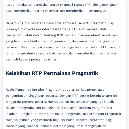
kerap melakukan penelitian untuk mencari raport RTP slot gacor gacor
atau memberikan sering memberikan memberikan kemenangan.
Di samping itu, beberapa developer software, seperti Pragmatic Play,
biasanya menyediakan informasi tentang RTP slot mereka. Melalui
memahami lebih dalam tentang RTP, pemain bisa membuat keputusan
yang lebih baik ketika memilih game slot, dan menambah pengalaman
bermain. Dalam banyak kasus, pemain juga bisa memantau RTP live slot
guna mengetahui seberapa baik game dalam memberikan memberikan
kembali kepada pemain saat itu.
Kelebihan RTP Permainan Pragmatik
Rasio Pengembalian Slot Pragmatik populer berkat persentase
pengembalian tinggi bagi peserta. Dengan RTP sering berada antara 96
hingga 98 persen, peserta mendapatkan kesempatan yang lebih baik
dalam mengembalikan sebagian dari sebagian taruhan yang mereka
lakukan. Langkah ini membuat Rasio Pengembalian Permainan Pragmatik
menjadi pilihan yang menarik bagi sejumlah peserta, terutama bagi
mereka yang mencari sensasi bermain yang lebih mengasyikkan.