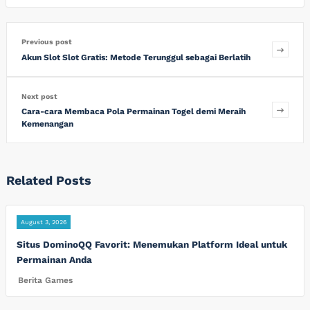
Previous post
Akun Slot Slot Gratis: Metode Terunggul sebagai Berlatih
Next post
Cara-cara Membaca Pola Permainan Togel demi Meraih
Kemenangan
Related Posts
August 3, 2026
Situs DominoQQ Favorit: Menemukan Platform Ideal untuk
Permainan Anda
Berita Games