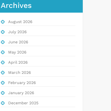
Archives
August 2026
July 2026
June 2026
May 2026
April 2026
March 2026
February 2026
January 2026
December 2025