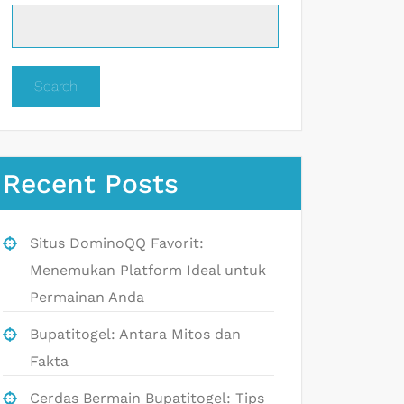
Search
Recent Posts
Situs DominoQQ Favorit:
Menemukan Platform Ideal untuk
Permainan Anda
Bupatitogel: Antara Mitos dan
Fakta
Cerdas Bermain Bupatitogel: Tips