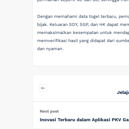
Dengan memahami data togel terbaru, pema
bijak. Keluaran SDY, SGP, dan HK dapat me
memaksimalkan kesempatan untuk mendapa
memverifikasi hasil yang didapat dari sum
dan nyaman.
Jela
Next post
Inovasi Terbaru dalam Aplikasi PKV G