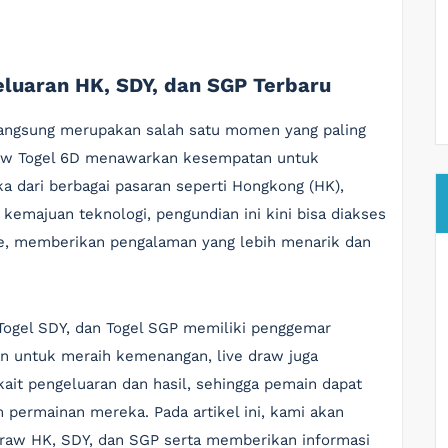
eluaran HK, SDY, dan SGP Terbaru
langsung merupakan salah satu momen yang paling
raw Togel 6D menawarkan kesempatan untuk
a dari berbagai pasaran seperti Hongkong (HK),
kemajuan teknologi, pengundian ini kini bisa diakses
ne, memberikan pengalaman yang lebih menarik dan
 Togel SDY, dan Togel SGP memiliki penggemar
 untuk meraih kemenangan, live draw juga
ait pengeluaran dan hasil, sehingga pemain dapat
 permainan mereka. Pada artikel ini, kami akan
draw HK, SDY, dan SGP serta memberikan informasi