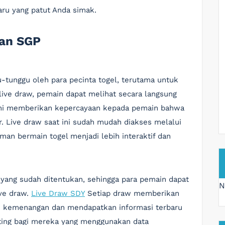
baru yang patut Anda simak.
dan SGP
tunggu oleh para pecinta togel, terutama untuk
live draw, pemain dapat melihat secara langsung
l ini memberikan kepercayaan kepada pemain bahwa
ir. Live draw saat ini sudah mudah diakses melalui
an bermain togel menjadi lebih interaktif dan
 yang sudah ditentukan, sehingga para pemain dapat
N
ve draw.
Live Draw SDY
Setiap draw memberikan
h kemenangan dan mendapatkan informasi terbaru
nting bagi mereka yang menggunakan data