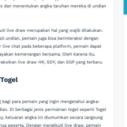
s dan menentukan angka taruhan mereka di undian
ti live draw merupakan hal yang wajib dilakukan.
l undian, pemain juga bisa berinteraksi dengan
r live chat pada beberapa platform, pemain dapat
rayakan kemenangan bersama. Oleh karena itu,
aksikan live draw HK, SDY, dan SGP yang terbaru.
Togel
g bagi para pemain yang ingin mengetahui angka-
ian. Di berbagai jenis permainan togel seperti Togel
ey, keluaran angka ini diumumkan secara langsung
ua peserta. Dengan mengikuti live draw, pemain