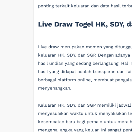
penting terkait keluaran dan data hasil ter
Live Draw Togel HK, SDY, 
Live draw merupakan momen yang ditunggu-
keluaran HK, SDY, dan SGP. Dengan adanya 
hasil undian yang sedang berlangsung. Ha
hasil yang didapat adalah transparan dan fa
berbagai platform online, membuat pengalam
menyenangkan.
Keluaran HK, SDY, dan SGP memiliki jadwal
menyesuaikan waktu untuk menyaksikan li
kesempatan baru bagi pemain untuk merai
mengenai angka yang keluar. Ini sangat pe