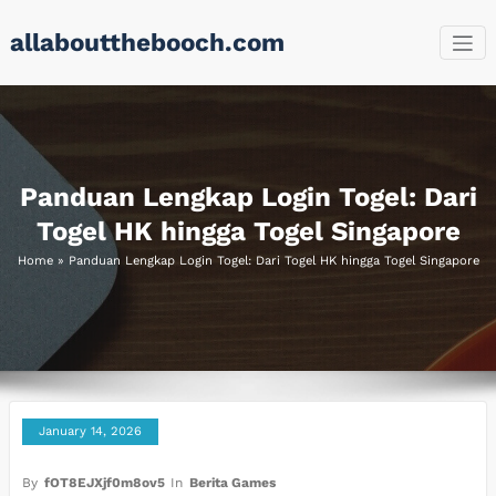
Skip
allaboutthebooch.com
to
content
Panduan Lengkap Login Togel: Dari
Togel HK hingga Togel Singapore
Home
»
Panduan Lengkap Login Togel: Dari Togel HK hingga Togel Singapore
January 14, 2026
By
fOT8EJXjf0m8ov5
In
Berita Games