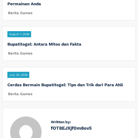
Permainan Anda
Berita Games
August 1, 2026
Bupatitogel: Antara Mitos dan Fakta
Berita Games
July 30, 2026
Cerdas Bermain Bupatitogel: Tips dan Trik dari Para Ahli
Berita Games
Written by:
fOT8EJXjf0m8ov5