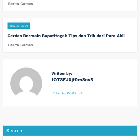
Berita Games
July 30, 2026
Cerdas Bermain Bupatitogel: Tips dan Trik dari Para Ahli
Berita Games
Written by:
fOT8EJXjf0m8ov5
View All Posts
Search