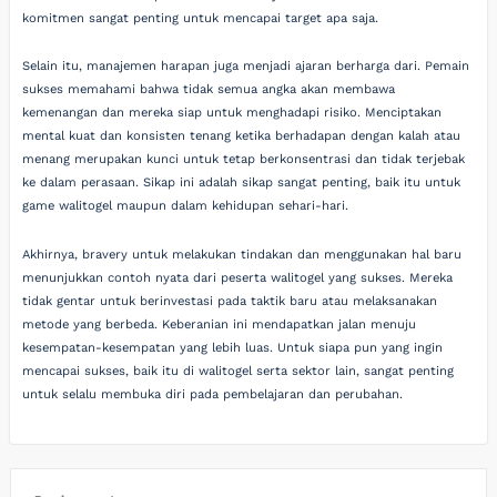
komitmen sangat penting untuk mencapai target apa saja.
Selain itu, manajemen harapan juga menjadi ajaran berharga dari. Pemain
sukses memahami bahwa tidak semua angka akan membawa
kemenangan dan mereka siap untuk menghadapi risiko. Menciptakan
mental kuat dan konsisten tenang ketika berhadapan dengan kalah atau
menang merupakan kunci untuk tetap berkonsentrasi dan tidak terjebak
ke dalam perasaan. Sikap ini adalah sikap sangat penting, baik itu untuk
game walitogel maupun dalam kehidupan sehari-hari.
Akhirnya, bravery untuk melakukan tindakan dan menggunakan hal baru
menunjukkan contoh nyata dari peserta walitogel yang sukses. Mereka
tidak gentar untuk berinvestasi pada taktik baru atau melaksanakan
metode yang berbeda. Keberanian ini mendapatkan jalan menuju
kesempatan-kesempatan yang lebih luas. Untuk siapa pun yang ingin
mencapai sukses, baik itu di walitogel serta sektor lain, sangat penting
untuk selalu membuka diri pada pembelajaran dan perubahan.