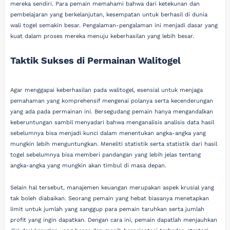
mereka sendiri. Para pemain memahami bahwa dari ketekunan dan
pembelajaran yang berkelanjutan, kesempatan untuk berhasil di dunia
wali togel semakin besar. Pengalaman-pengalaman ini menjadi dasar yang
kuat dalam proses mereka menuju keberhasilan yang lebih besar.
Taktik Sukses di Permainan Walitogel
Agar menggapai keberhasilan pada walitogel, esensial untuk menjaga
pemahaman yang komprehensif mengenai polanya serta kecenderungan
yang ada pada permainan ini. Bersegudang pemain hanya mengandalkan
keberuntungan sambil menyadari bahwa menganalisis analisis data hasil
sebelumnya bisa menjadi kunci dalam menentukan angka-angka yang
mungkin lebih menguntungkan. Meneliti statistik serta statistik dari hasil
togel sebelumnya bisa memberi pandangan yang lebih jelas tentang
angka-angka yang mungkin akan timbul di masa depan.
Selain hal tersebut, manajemen keuangan merupakan aspek krusial yang
tak boleh diabaikan. Seorang pemain yang hebat biasanya menetapkan
limit untuk jumlah yang sanggup para pemain taruhkan serta jumlah
profit yang ingin dapatkan. Dengan cara ini, pemain dapatlah menjauhkan