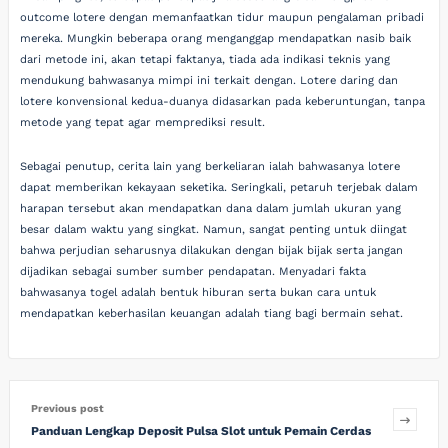
outcome lotere dengan memanfaatkan tidur maupun pengalaman pribadi
mereka. Mungkin beberapa orang menganggap mendapatkan nasib baik
dari metode ini, akan tetapi faktanya, tiada ada indikasi teknis yang
mendukung bahwasanya mimpi ini terkait dengan. Lotere daring dan
lotere konvensional kedua-duanya didasarkan pada keberuntungan, tanpa
metode yang tepat agar memprediksi result.
Sebagai penutup, cerita lain yang berkeliaran ialah bahwasanya lotere
dapat memberikan kekayaan seketika. Seringkali, petaruh terjebak dalam
harapan tersebut akan mendapatkan dana dalam jumlah ukuran yang
besar dalam waktu yang singkat. Namun, sangat penting untuk diingat
bahwa perjudian seharusnya dilakukan dengan bijak bijak serta jangan
dijadikan sebagai sumber sumber pendapatan. Menyadari fakta
bahwasanya togel adalah bentuk hiburan serta bukan cara untuk
mendapatkan keberhasilan keuangan adalah tiang bagi bermain sehat.
Previous post
Panduan Lengkap Deposit Pulsa Slot untuk Pemain Cerdas