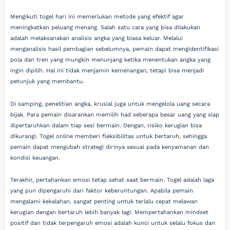
Mengikuti togel hari ini memerlukan metode yang efektif agar
meningkatkan peluang menang. Salah satu cara yang bisa dilakukan
adalah melaksanakan analisis angka yang biasa keluar. Melalui
menganalisis hasil pembagian sebelumnya, pemain dapat mengidentifikasi
pola dan tren yang mungkin menunjang ketika menentukan angka yang
ingin dipilih. Hal ini tidak menjamin kemenangan, tetapi bisa menjadi
petunjuk yang membantu.
Di samping, penelitian angka, krusial juga untuk mengelola uang secara
bijak. Para pemain disarankan memilih had seberapa besar uang yang siap
dipertaruhkan dalam tiap sesi bermain. Dengan, risiko kerugian bisa
dikurangi. Togel online memberi fleksibilitas untuk bertaruh, sehingga
pemain dapat mengubah strategi dirinya sesuai pada kenyamanan dan
kondisi keuangan.
Terakhir, pertahankan emosi tetap sehat saat bermain. Togel adalah laga
yang pun dipengaruhi dari faktor keberuntungan. Apabila pemain
mengalami kekalahan, sangat penting untuk terlalu cepat melawan
kerugian dengan bertaruh lebih banyak lagi. Mempertahankan mindset
positif dan tidak terpengaruh emosi adalah kunci untuk selalu fokus dan