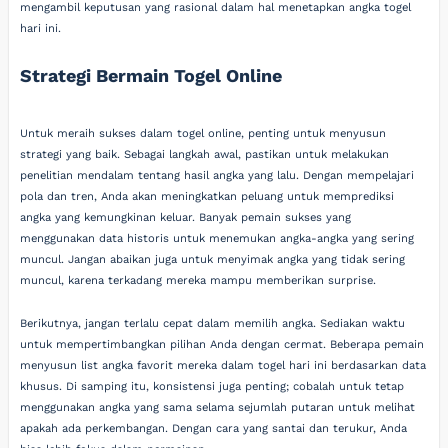
mengambil keputusan yang rasional dalam hal menetapkan angka togel
hari ini.
Strategi Bermain Togel Online
Untuk meraih sukses dalam togel online, penting untuk menyusun
strategi yang baik. Sebagai langkah awal, pastikan untuk melakukan
penelitian mendalam tentang hasil angka yang lalu. Dengan mempelajari
pola dan tren, Anda akan meningkatkan peluang untuk memprediksi
angka yang kemungkinan keluar. Banyak pemain sukses yang
menggunakan data historis untuk menemukan angka-angka yang sering
muncul. Jangan abaikan juga untuk menyimak angka yang tidak sering
muncul, karena terkadang mereka mampu memberikan surprise.
Berikutnya, jangan terlalu cepat dalam memilih angka. Sediakan waktu
untuk mempertimbangkan pilihan Anda dengan cermat. Beberapa pemain
menyusun list angka favorit mereka dalam togel hari ini berdasarkan data
khusus. Di samping itu, konsistensi juga penting; cobalah untuk tetap
menggunakan angka yang sama selama sejumlah putaran untuk melihat
apakah ada perkembangan. Dengan cara yang santai dan terukur, Anda