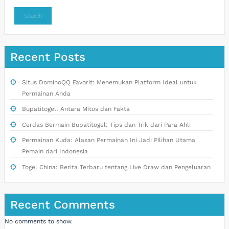
Search
Recent Posts
Situs DominoQQ Favorit: Menemukan Platform Ideal untuk
Permainan Anda
Bupatitogel: Antara Mitos dan Fakta
Cerdas Bermain Bupatitogel: Tips dan Trik dari Para Ahli
Permainan Kuda: Alasan Permainan Ini Jadi Pilihan Utama
Pemain dari Indonesia
Togel China: Berita Terbaru tentang Live Draw dan Pengeluaran
Recent Comments
No comments to show.