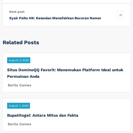
Next post
Syair Paito HK: Kesenian Menafsirkan Bocoran Nomor
Related Posts
August 3, 2026
Situs DominoQQ Favorit: Menemukan Platform Ideal untuk
Permainan Anda
Berita Games
August 1, 2026
Bupatitogel: Antara Mitos dan Fakta
Berita Games