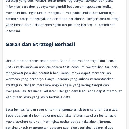
strategi yang ada. Pelajari corak nomor yg banyak tampak dan pakai
informasi tersebut supaya mengambil keputusan keputusan ketika
menaruh bet. Ingat untuk mengatur limit pada jumlah bet Kamu agar
bermain tetap mengasyikkan dan tidak berlebihan. Dengan cara strategi
yang benar, Kamu dapat meningkatkan peluang berhasil di permainan
lotere ini.
Saran dan Strategi Berhasil
Untuk memperbesar kesempatan Anda di permainan togel kini, krusial
untuk melaksanakan analisis secara teliti sebelum meletakkan taruhan.
Mengamati pola dan statistik hasil sebelumnya dapat memberikan
wawasan yang berharga. Banyak pemain yang sukses memanfaatkan
strategi ini dengan merekam angka-angka yang sering tampil dan
mengevaluasi frekuensi keluaran. Dengan demikian, Anda dapat membuat
keputusan lebih yang lebih berbasis data.
Selanjutnya, jangan ragu untuk menggunakan sistem taruhan yang ada.
Beberapa pemain lebih suka menggunakan sistem taruhan bertahap di
mana taruhan taruhan meningkat setiap setiap kekalahan. Namun,
penting untuk menetapkan batasan agar tidak terjebak dalam siklus