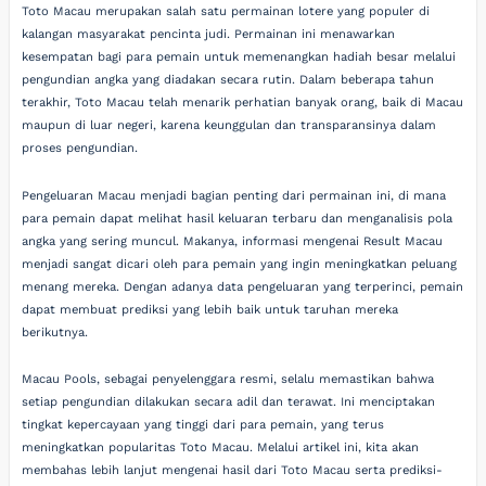
Toto Macau merupakan salah satu permainan lotere yang populer di
kalangan masyarakat pencinta judi. Permainan ini menawarkan
kesempatan bagi para pemain untuk memenangkan hadiah besar melalui
pengundian angka yang diadakan secara rutin. Dalam beberapa tahun
terakhir, Toto Macau telah menarik perhatian banyak orang, baik di Macau
maupun di luar negeri, karena keunggulan dan transparansinya dalam
proses pengundian.
Pengeluaran Macau menjadi bagian penting dari permainan ini, di mana
para pemain dapat melihat hasil keluaran terbaru dan menganalisis pola
angka yang sering muncul. Makanya, informasi mengenai Result Macau
menjadi sangat dicari oleh para pemain yang ingin meningkatkan peluang
menang mereka. Dengan adanya data pengeluaran yang terperinci, pemain
dapat membuat prediksi yang lebih baik untuk taruhan mereka
berikutnya.
Macau Pools, sebagai penyelenggara resmi, selalu memastikan bahwa
setiap pengundian dilakukan secara adil dan terawat. Ini menciptakan
tingkat kepercayaan yang tinggi dari para pemain, yang terus
meningkatkan popularitas Toto Macau. Melalui artikel ini, kita akan
membahas lebih lanjut mengenai hasil dari Toto Macau serta prediksi-