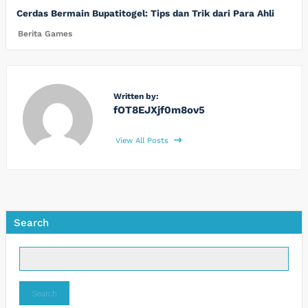
Cerdas Bermain Bupatitogel: Tips dan Trik dari Para Ahli
Berita Games
Written by:
fOT8EJXjf0m8ov5
View All Posts
Search
Search