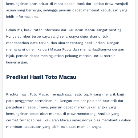
kemungkinan akan keluar di masa depan. Hasil dari setiap draw menjadi
acuan yang berharga, sehingga pemain dapat membuat keputusan yang
lebih informasional.
Selain itu, keakuratan informasi dari Keluaran Macau sangat penting.
Hanya sumber terpercaya yang seharusnya digunakan untuk
mendapatkan data terkini dan akurat tentang hasil undian. Dengan
memahami dinamika dari Macau Pools dan memanfaatkannya dengan
bijak, pemain dapat meningkatkan peluang mereka untuk meraih
kemenangan.
Prediksi Hasil Toto Macau
Prediksi hasil Toto Macau menjadi salah satu topik yang menarik bagi
para penggemar permainan ini. Dengan melihat pola dan statistik dari
pengeluaran sebelumnya, pemain dapat merumuskan angka yang
kemungkinan besar akan muncul di draw mendatang. Analisis yang
cermat terhadap hasil keluaran Macau sebelumnya bisa membantu dalam
membuat keputusan yang lebih baik saat memilih angka.