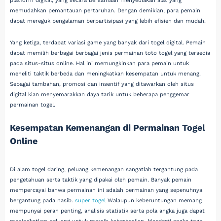
platform digital, yang secara bersamaan menyediakan alat yang
memudahkan pemantauan pertaruhan. Dengan demikian, para pemain
dapat mereguk pengalaman berpartisipasi yang lebih efisien dan mudah.
Yang ketiga, terdapat variasi game yang banyak dari togel digital. Pemain
dapat memilih berbagai berbagai jenis permainan toto togel yang tersedia
pada situs-situs online. Hal ini memungkinkan para pemain untuk
meneliti taktik berbeda dan meningkatkan kesempatan untuk menang.
Sebagai tambahan, promosi dan insentif yang ditawarkan oleh situs
digital kian menyemarakkan daya tarik untuk beberapa penggemar
permainan togel.
Kesempatan Kemenangan di Permainan Togel
Online
Di alam togel daring, peluang kemenangan sangatlah tergantung pada
pengetahuan serta taktik yang dipakai oleh pemain. Banyak pemain
mempercayai bahwa permainan ini adalah permainan yang sepenuhnya
bergantung pada nasib.
super togel
Walaupun keberuntungan memang
mempunyai peran penting, analisis statistik serta pola angka juga dapat