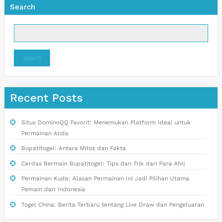
Search
Search
Recent Posts
Situs DominoQQ Favorit: Menemukan Platform Ideal untuk
Permainan Anda
Bupatitogel: Antara Mitos dan Fakta
Cerdas Bermain Bupatitogel: Tips dan Trik dari Para Ahli
Permainan Kuda: Alasan Permainan Ini Jadi Pilihan Utama
Pemain dari Indonesia
Togel China: Berita Terbaru tentang Live Draw dan Pengeluaran