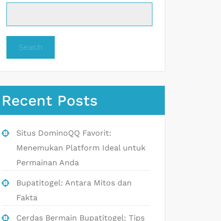
Search
Recent Posts
Situs DominoQQ Favorit:
Menemukan Platform Ideal untuk
Permainan Anda
Bupatitogel: Antara Mitos dan
Fakta
Cerdas Bermain Bupatitogel: Tips