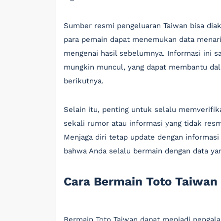
Sumber resmi pengeluaran Taiwan bisa diaks
para pemain dapat menemukan data menarik 
mengenai hasil sebelumnya. Informasi ini s
mungkin muncul, yang dapat membantu dal
berikutnya.
Selain itu, penting untuk selalu memverifik
sekali rumor atau informasi yang tidak res
Menjaga diri tetap update dengan informas
bahwa Anda selalu bermain dengan data yan
Cara Bermain Toto Taiwan
Bermain Toto Taiwan dapat menjadi pengal