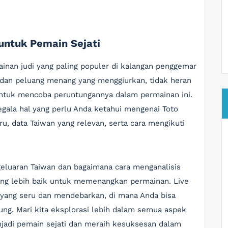
untuk Pemain Sejati
ainan judi yang paling populer di kalangan penggemar
 dan peluang menang yang menggiurkan, tidak heran
untuk mencoba peruntungannya dalam permainan ini.
ala hal yang perlu Anda ketahui mengenai Toto
u, data Taiwan yang relevan, serta cara mengikuti
luaran Taiwan dan bagaimana cara menganalisis
ang lebih baik untuk memenangkan permainan. Live
yang seru dan mendebarkan, di mana Anda bisa
ung. Mari kita eksplorasi lebih dalam semua aspek
njadi pemain sejati dan meraih kesuksesan dalam