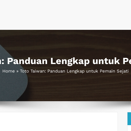
n: Panduan Lengkap untuk Pe
Home
»
Toto Taiwan: Panduan Lengkap untuk Pemain Sejati