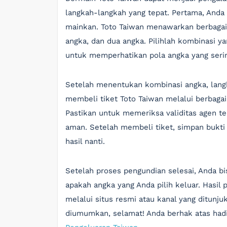
langkah-langkah yang tepat. Pertama, Anda 
mainkan. Toto Taiwan menawarkan berbagai 
angka, dan dua angka. Pilihlah kombinasi y
untuk memperhatikan pola angka yang seri
Setelah menentukan kombinasi angka, langk
membeli tiket Toto Taiwan melalui berbagai
Pastikan untuk memeriksa validitas agen te
aman. Setelah membeli tiket, simpan bukt
hasil nanti.
Setelah proses pengundian selesai, Anda b
apakah angka yang Anda pilih keluar. Hasi
melalui situs resmi atau kanal yang ditunju
diumumkan, selamat! Anda berhak atas hadia