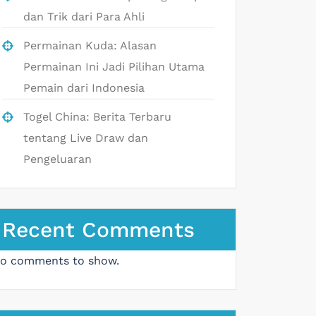
dan Trik dari Para Ahli
Permainan Kuda: Alasan
Permainan Ini Jadi Pilihan Utama
Pemain dari Indonesia
Togel China: Berita Terbaru
tentang Live Draw dan
Pengeluaran
Recent Comments
o comments to show.