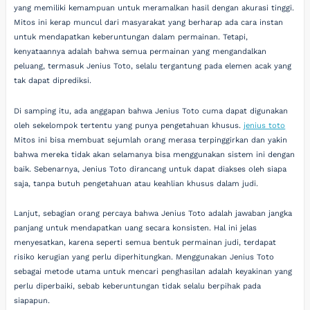
yang memiliki kemampuan untuk meramalkan hasil dengan akurasi tinggi.
Mitos ini kerap muncul dari masyarakat yang berharap ada cara instan
untuk mendapatkan keberuntungan dalam permainan. Tetapi,
kenyataannya adalah bahwa semua permainan yang mengandalkan
peluang, termasuk Jenius Toto, selalu tergantung pada elemen acak yang
tak dapat diprediksi.
Di samping itu, ada anggapan bahwa Jenius Toto cuma dapat digunakan
oleh sekelompok tertentu yang punya pengetahuan khusus.
jenius toto
Mitos ini bisa membuat sejumlah orang merasa terpinggirkan dan yakin
bahwa mereka tidak akan selamanya bisa menggunakan sistem ini dengan
baik. Sebenarnya, Jenius Toto dirancang untuk dapat diakses oleh siapa
saja, tanpa butuh pengetahuan atau keahlian khusus dalam judi.
Lanjut, sebagian orang percaya bahwa Jenius Toto adalah jawaban jangka
panjang untuk mendapatkan uang secara konsisten. Hal ini jelas
menyesatkan, karena seperti semua bentuk permainan judi, terdapat
risiko kerugian yang perlu diperhitungkan. Menggunakan Jenius Toto
sebagai metode utama untuk mencari penghasilan adalah keyakinan yang
perlu diperbaiki, sebab keberuntungan tidak selalu berpihak pada
siapapun.