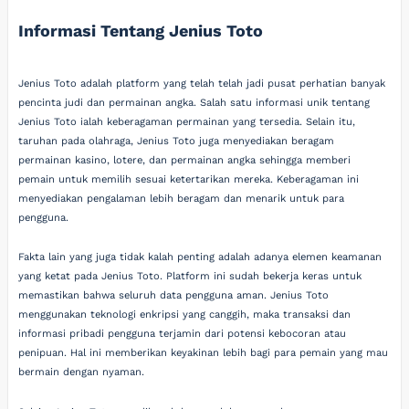
Informasi Tentang Jenius Toto
Jenius Toto adalah platform yang telah telah jadi pusat perhatian banyak
pencinta judi dan permainan angka. Salah satu informasi unik tentang
Jenius Toto ialah keberagaman permainan yang tersedia. Selain itu,
taruhan pada olahraga, Jenius Toto juga menyediakan beragam
permainan kasino, lotere, dan permainan angka sehingga memberi
pemain untuk memilih sesuai ketertarikan mereka. Keberagaman ini
menyediakan pengalaman lebih beragam dan menarik untuk para
pengguna.
Fakta lain yang juga tidak kalah penting adalah adanya elemen keamanan
yang ketat pada Jenius Toto. Platform ini sudah bekerja keras untuk
memastikan bahwa seluruh data pengguna aman. Jenius Toto
menggunakan teknologi enkripsi yang canggih, maka transaksi dan
informasi pribadi pengguna terjamin dari potensi kebocoran atau
penipuan. Hal ini memberikan keyakinan lebih bagi para pemain yang mau
bermain dengan nyaman.