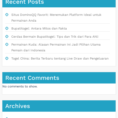
Recent Posts
Situs DominoQQ Favorit: Menemukan Platform Ideal untuk
Permainan Anda
Bupatitogel: Antara Mitos dan Fakta
Cerdas Bermain Bupatitogel: Tips dan Trik dari Para Ahli
Permainan Kuda: Alasan Permainan Ini Jadi Pilihan Utama
Pemain dari Indonesia
Togel China: Berita Terbaru tentang Live Draw dan Pengeluaran
Recent Comments
No comments to show.
Archives