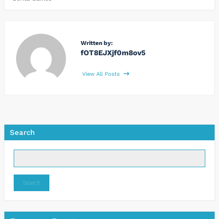
Written by:
fOT8EJXjf0m8ov5
View All Posts
Search
Search