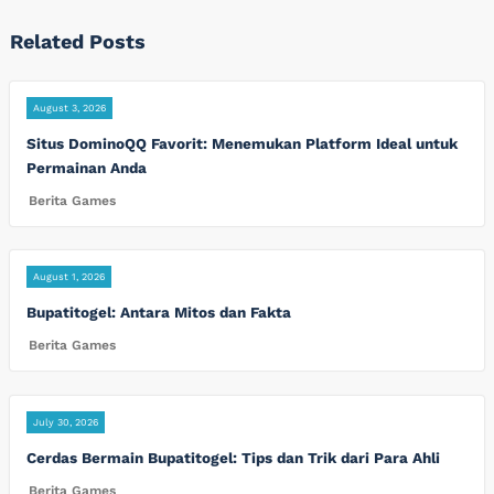
Related Posts
August 3, 2026
Situs DominoQQ Favorit: Menemukan Platform Ideal untuk
Permainan Anda
Berita Games
August 1, 2026
Bupatitogel: Antara Mitos dan Fakta
Berita Games
July 30, 2026
Cerdas Bermain Bupatitogel: Tips dan Trik dari Para Ahli
Berita Games