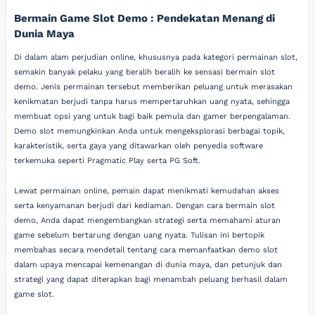
Bermain Game Slot Demo : Pendekatan Menang di
Dunia Maya
Di dalam alam perjudian online, khususnya pada kategori permainan slot,
semakin banyak pelaku yang beralih beralih ke sensasi bermain slot
demo. Jenis permainan tersebut memberikan peluang untuk merasakan
kenikmatan berjudi tanpa harus mempertaruhkan uang nyata, sehingga
membuat opsi yang untuk bagi baik pemula dan gamer berpengalaman.
Demo slot memungkinkan Anda untuk mengeksplorasi berbagai topik,
karakteristik, serta gaya yang ditawarkan oleh penyedia software
terkemuka seperti Pragmatic Play serta PG Soft.
Lewat permainan online, pemain dapat menikmati kemudahan akses
serta kenyamanan berjudi dari kediaman. Dengan cara bermain slot
demo, Anda dapat mengembangkan strategi serta memahami aturan
game sebelum bertarung dengan uang nyata. Tulisan ini bertopik
membahas secara mendetail tentang cara memanfaatkan demo slot
dalam upaya mencapai kemenangan di dunia maya, dan petunjuk dan
strategi yang dapat diterapkan bagi menambah peluang berhasil dalam
game slot.