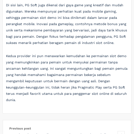
Di sisi lain, PG Soft juga dikenal dari gaya game yang kreatif dan mudah
digunakan. Mereka mempunyai perhatian kuat pada mobile gaming,
sehingga permainan slot demo ini bisa dinikmati dalam lancar pada
perangkat mobile. Inovasi pada gameplay, contohnya metode bonus yang
unik serta mekanisme pembayaran yang bervariasi, jadi daya tarik khusus
bagi para pemain. Dengan fokus terhadap pengalaman pengguna, PG Soft
sukses menarik perhatian beragam pemain di industri slot online.
Kedua provider ini pun menawarkan kemudahan ke permainan slot demo
yang memungkinkan para pemain untuk menyukai permainan tanpa
ancaman kehilangan uang. Ini sangat menguntungkan bagi pemain pemula
yang hendak memahami bagaimana permainan bekerja sebelum
mengambil keputusan untuk bermain dengan uang asli. Dengan
keunggulan-keunggulan ini, tidak heran jika Pragmatic Play serta PG Soft
terus menjadi favorit utama untuk para penggemar slot online di seluruh
dunia.
Previous post