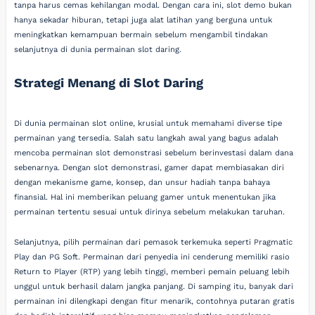
tanpa harus cemas kehilangan modal. Dengan cara ini, slot demo bukan
hanya sekadar hiburan, tetapi juga alat latihan yang berguna untuk
meningkatkan kemampuan bermain sebelum mengambil tindakan
selanjutnya di dunia permainan slot daring.
Strategi Menang di Slot Daring
Di dunia permainan slot online, krusial untuk memahami diverse tipe
permainan yang tersedia. Salah satu langkah awal yang bagus adalah
mencoba permainan slot demonstrasi sebelum berinvestasi dalam dana
sebenarnya. Dengan slot demonstrasi, gamer dapat membiasakan diri
dengan mekanisme game, konsep, dan unsur hadiah tanpa bahaya
finansial. Hal ini memberikan peluang gamer untuk menentukan jika
permainan tertentu sesuai untuk dirinya sebelum melakukan taruhan.
Selanjutnya, pilih permainan dari pemasok terkemuka seperti Pragmatic
Play dan PG Soft. Permainan dari penyedia ini cenderung memiliki rasio
Return to Player (RTP) yang lebih tinggi, memberi pemain peluang lebih
unggul untuk berhasil dalam jangka panjang. Di samping itu, banyak dari
permainan ini dilengkapi dengan fitur menarik, contohnya putaran gratis