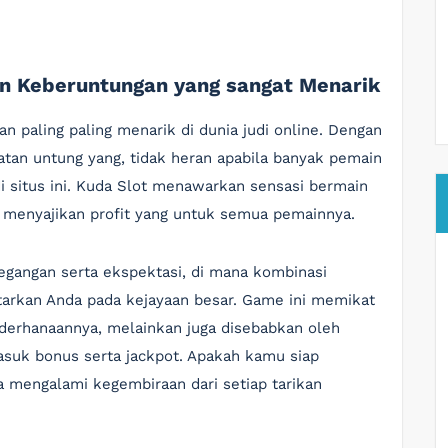
n Keberuntungan yang sangat Menarik
n paling paling menarik di dunia judi online. Dengan
tan untung yang, tidak heran apabila banyak pemain
i situs ini. Kuda Slot menawarkan sensasi bermain
sa menyajikan profit yang untuk semua pemainnya.
tegangan serta ekspektasi, di mana kombinasi
tarkan Anda pada kejayaan besar. Game ini memikat
derhanaannya, melainkan juga disebabkan oleh
suk bonus serta jackpot. Apakah kamu siap
a mengalami kegembiraan dari setiap tarikan