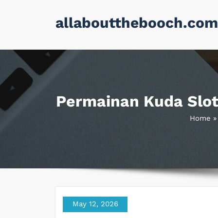
Skip
allaboutthebooch.com
to
content
Permainan Kuda Slot
Home
May 12, 2026