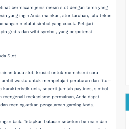
elihat bermacam jenis mesin slot dengan tema yang
n yang ingin Anda mainkan, atur taruhan, lalu tekan
nangan melalui simbol yang cocok. Pelajari
spin gratis dan wild symbol, yang berpotensi
uda Slot
ainan kuda slot, krusial untuk memahami cara
 ambil waktu untuk mempelajari peraturan dan fitur-
 karakteristik unik, seperti jumlah paylines, simbol
an mengenali mekanisme permainan, Anda dapat
f dan meningkatkan pengalaman gaming Anda.
engan baik. Tetapkan batasan sebelum bermain dan