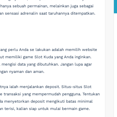
n hanya sebuah permainan, melainkan juga sebagai
 sensasi adrenalin saat taruhannya ditempatkan.
ang perlu Anda se lakukan adalah memilih website
but memiliki game Slot Kuda yang Anda inginkan.
 mengisi data yang dibutuhkan. Jangan lupa agar
engan nyaman dan aman.
tnya ialah menjalankan deposit. Situs-situs Slot
e transaksi yang mempermudah pengguna. Tentukan
nda menyetorkan deposit mengikuti batas minimal
n terisi, kalian siap untuk mulai bermain game.