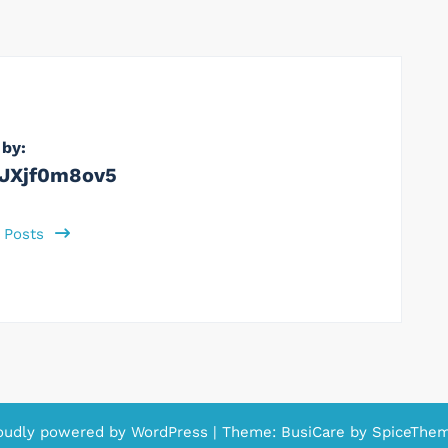
 by:
JXjf0m8ov5
l Posts
oudly powered by
WordPress
| Theme:
BusiCare
by
SpiceThe