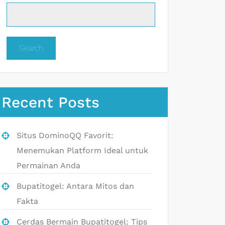
Search
Recent Posts
Situs DominoQQ Favorit:
Menemukan Platform Ideal untuk
Permainan Anda
Bupatitogel: Antara Mitos dan
Fakta
Cerdas Bermain Bupatitogel: Tips