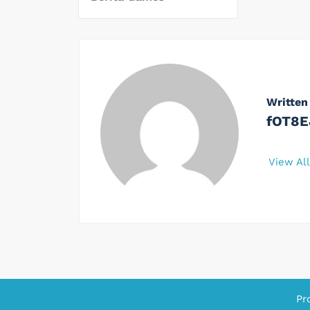
Written
fOT8E
View Al
Pr