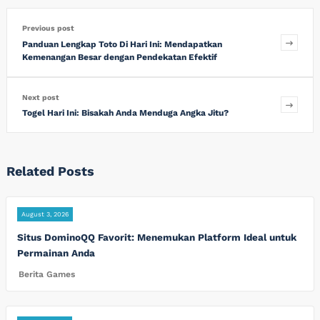
Previous post
Panduan Lengkap Toto Di Hari Ini: Mendapatkan
Kemenangan Besar dengan Pendekatan Efektif
Next post
Togel Hari Ini: Bisakah Anda Menduga Angka Jitu?
Related Posts
August 3, 2026
Situs DominoQQ Favorit: Menemukan Platform Ideal untuk
Permainan Anda
Berita Games