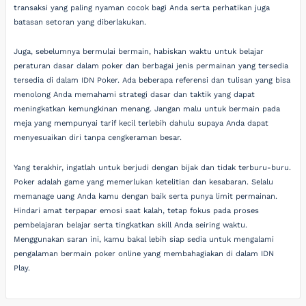
transaksi yang paling nyaman cocok bagi Anda serta perhatikan juga
batasan setoran yang diberlakukan.
Juga, sebelumnya bermulai bermain, habiskan waktu untuk belajar
peraturan dasar dalam poker dan berbagai jenis permainan yang tersedia
tersedia di dalam IDN Poker. Ada beberapa referensi dan tulisan yang bisa
menolong Anda memahami strategi dasar dan taktik yang dapat
meningkatkan kemungkinan menang. Jangan malu untuk bermain pada
meja yang mempunyai tarif kecil terlebih dahulu supaya Anda dapat
menyesuaikan diri tanpa cengkeraman besar.
Yang terakhir, ingatlah untuk berjudi dengan bijak dan tidak terburu-buru.
Poker adalah game yang memerlukan ketelitian dan kesabaran. Selalu
memanage uang Anda kamu dengan baik serta punya limit permainan.
Hindari amat terpapar emosi saat kalah, tetap fokus pada proses
pembelajaran belajar serta tingkatkan skill Anda seiring waktu.
Menggunakan saran ini, kamu bakal lebih siap sedia untuk mengalami
pengalaman bermain poker online yang membahagiakan di dalam IDN
Play.