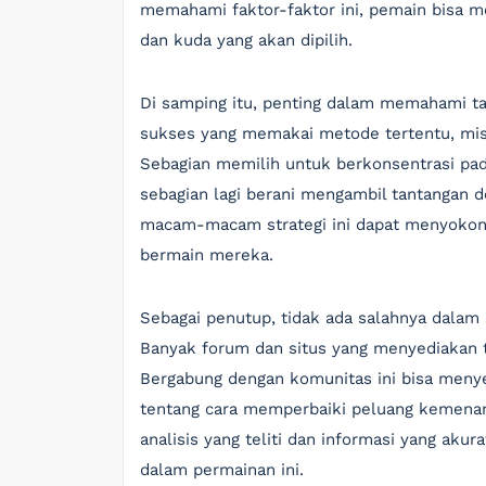
memahami faktor-faktor ini, pemain bisa m
dan kuda yang akan dipilih.
Di samping itu, penting dalam memahami tak
sukses yang memakai metode tertentu, misa
Sebagian memilih untuk berkonsentrasi pad
sebagian lagi berani mengambil tantanga
macam-macam strategi ini dapat menyokong
bermain mereka.
Sebagai penutup, tidak ada salahnya dala
Banyak forum dan situs yang menyediakan ti
Bergabung dengan komunitas ini bisa meny
tentang cara memperbaiki peluang kemenan
analisis yang teliti dan informasi yang aku
dalam permainan ini.