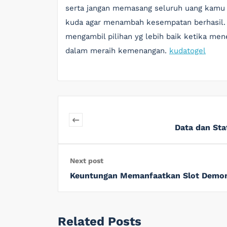
serta jangan memasang seluruh uang kamu d
kuda agar menambah kesempatan berhasil. M
mengambil pilihan yg lebih baik ketika me
dalam meraih kemenangan.
kudatogel
Data dan Sta
Next post
Keuntungan Memanfaatkan Slot Demons
Related Posts