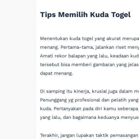
Tips Memilih Kuda Togel
Menentukan kuda togel yang akurat merup
menang. Pertama-tama, jalankan riset menye
Amati rekor balapan yang lalu, keadaan kuda
tersebut bisa memberi gambaran yang jela
dapat menang.
Di samping itu kinerja, krusial juga dalam
Penunggang yg profesional dan pelatih yang
kuda. Pertanyakan pada diri kamu seberap
yang lalu, dan bagaimana keduanya menyus
Terakhir, jangan lupakan taktik pemasangan 