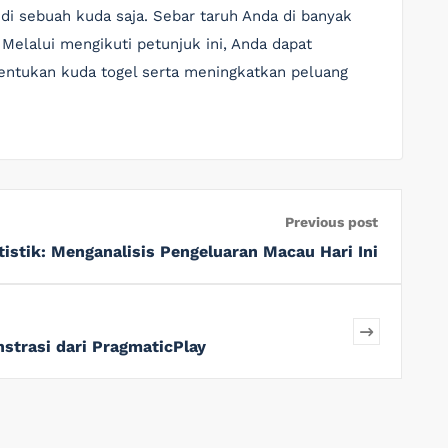
i sebuah kuda saja. Sebar taruh Anda di banyak
elalui mengikuti petunjuk ini, Anda dapat
nentukan kuda togel serta meningkatkan peluang
Previous post
tistik: Menganalisis Pengeluaran Macau Hari Ini
trasi dari PragmaticPlay