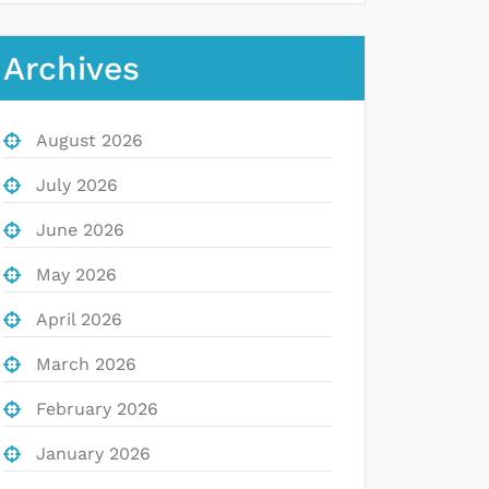
Archives
August 2026
July 2026
June 2026
May 2026
April 2026
March 2026
February 2026
January 2026