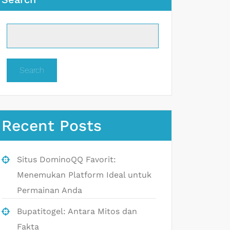
Search
Recent Posts
Situs DominoQQ Favorit:
Menemukan Platform Ideal untuk
Permainan Anda
Bupatitogel: Antara Mitos dan
Fakta