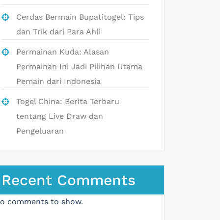
Cerdas Bermain Bupatitogel: Tips
dan Trik dari Para Ahli
Permainan Kuda: Alasan
Permainan Ini Jadi Pilihan Utama
Pemain dari Indonesia
Togel China: Berita Terbaru
tentang Live Draw dan
Pengeluaran
Recent Comments
o comments to show.