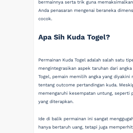
bermainnya serta trik guna memaksimalka
Anda penasaran mengenai beraneka dimensi
cocok.
Apa Sih Kuda Togel?
Permainan Kuda Togel adalah salah satu tipe
mengintegrasikan aspek taruhan dari angka
Togel, pemain memilih angka yang diyakini 
tentang outcome pertandingan kuda. Meski
memengaruhi kesempatan untung, seperti pe
yang diterapkan.
Ide di balik permainan ini sangat mengguga
hanya bertaruh uang, tetapi juga memperh