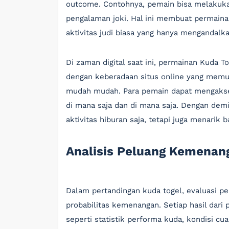
outcome. Contohnya, pemain bisa melakukan
pengalaman joki. Hal ini membuat permainan 
aktivitas judi biasa yang hanya mengandalk
Di zaman digital saat ini, permainan Kuda 
dengan keberadaan situs online yang memu
mudah mudah. Para pemain dapat mengakses
di mana saja dan di mana saja. Dengan dem
aktivitas hiburan saja, tetapi juga menarik b
Analisis Peluang Kemenan
Dalam pertandingan kuda togel, evaluasi p
probabilitas kemenangan. Setiap hasil dari 
seperti statistik performa kuda, kondisi c