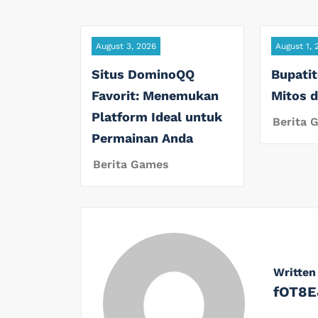
August 3, 2026
August 1, 
Situs DominoQQ
Bupatit
Favorit: Menemukan
Mitos 
Platform Ideal untuk
Berita 
Permainan Anda
Berita Games
Written
fOT8E