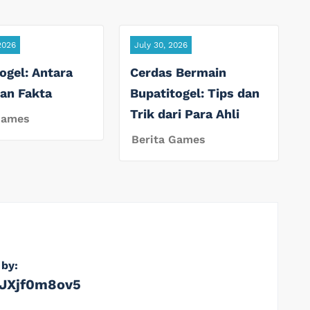
2026
July 30, 2026
ogel: Antara
Cerdas Bermain
dan Fakta
Bupatitogel: Tips dan
Trik dari Para Ahli
Games
Berita Games
 by:
JXjf0m8ov5