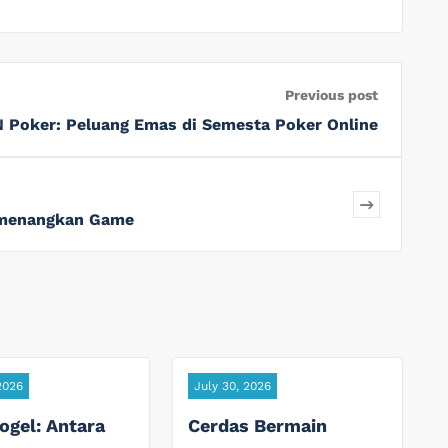
Previous post
N Poker: Peluang Emas di Semesta Poker Online
Memenangkan Game
2026
July 30, 2026
ogel: Antara
Cerdas Bermain