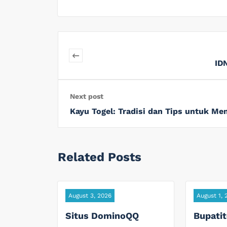
ID
Next post
Kayu Togel: Tradisi dan Tips untuk 
Related Posts
August 3, 2026
August 1, 
Situs DominoQQ
Bupatit