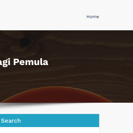
Home
agi Pemula
Search