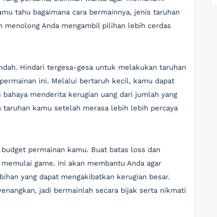
mu tahu bagaimana cara bermainnya, jenis taruhan
kan menolong Anda mengambil pilihan lebih cerdas
ndah. Hindari tergesa-gesa untuk melakukan taruhan
permainan ini. Melalui bertaruh kecil, kamu dapat
bahaya menderita kerugian uang dari jumlah yang
n taruhan kamu setelah merasa lebih lebih percaya
ur budget permainan kamu. Buat batas loss dan
um memulai game. Ini akan membantu Anda agar
ebihan yang dapat mengakibatkan kerugian besar.
nangkan, jadi bermainlah secara bijak serta nikmati