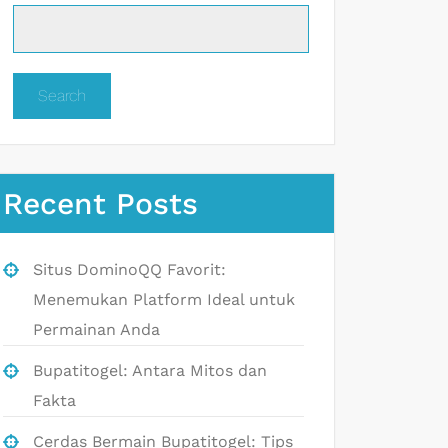
Search
Recent Posts
Situs DominoQQ Favorit:
Menemukan Platform Ideal untuk
Permainan Anda
Bupatitogel: Antara Mitos dan
Fakta
Cerdas Bermain Bupatitogel: Tips