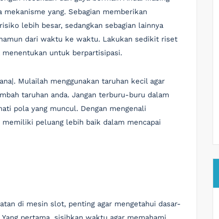
rta mekanisme yang. Sebagian memberikan
risiko lebih besar, sedangkan sebagian lainnya
mun dari waktu ke waktu. Lakukan sedikit riset
 menentukan untuk berpartisipasi.
sana|. Mulailah menggunakan taruhan kecil agar
bah taruhan anda. Jangan terburu-buru dalam
mati pola yang muncul. Dengan mengenali
 memiliki peluang lebih baik dalam mencapai
an di mesin slot, penting agar mengetahui dasar-
. Yang pertama, sisihkan waktu agar memahami