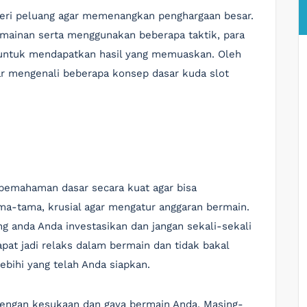
beri peluang agar memenangkan penghargaan besar.
mainan serta menggunakan beberapa taktik, para
 untuk mendapatkan hasil yang memuaskan. Oleh
ar mengenali beberapa konsep dasar kuda slot
emahaman dasar secara kuat agar bisa
a-tama, krusial agar mengatur anggaran bermain.
ng anda Anda investasikan dan jangan sekali-sekali
apat jadi relaks dalam bermain dan tidak bakal
bihi yang telah Anda siapkan.
 dengan kesukaan dan gaya bermain Anda. Masing-