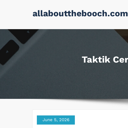
Skip
allaboutthebooch.com
to
content
Taktik Ce
June 5, 2026