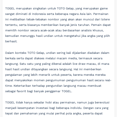
TOGEL merupakan singkatan untuk TOTO Gelap, yang merupakan game
sangat diminati di Indonesia serta beberapa negara Asia lain. Permainan
ini melibatkan tebak-tebakan nombor yang akan akan muncul dari lotere
tertentu, serta biasanya memberikan banyak jenis taruhan. Pemain dapat
memilih nombor secara acak-acak atau berdasarkan analisis khusus,
kemudian menunggu hasil undian untuk mengetahui jika angka yang pilih
berhasil.
Dalam konteks TOTO Gelap, undian sering kali dijalankan diadakan dalam
berkala serta dapat diakses melalui macam media, termasuk secara
langsung. Satu satu yang paling dikenal adalah live draw macau, di mana
hasil hasil undian ditayangkan secara langsung. Hal ini memberikan
pengalaman yang lebih menarik untuk peserta, karena mereka mereka
dapat menyaksikan momen pengumuman pengumuman hasil secara real-
time. Ketertarikan terhadap pengundian langsung macau membuat
sebagai favorit bagi banyak penggemar TOGEL.
TOGEL tidak hanya sekadar hobi atau permainan, namun juga berevolusi
menjadi kesempatan investasi bagi beberapa individu. Dengan cara yang
tepat dan pemahaman yang mulai perihal pola angka, peserta dapat