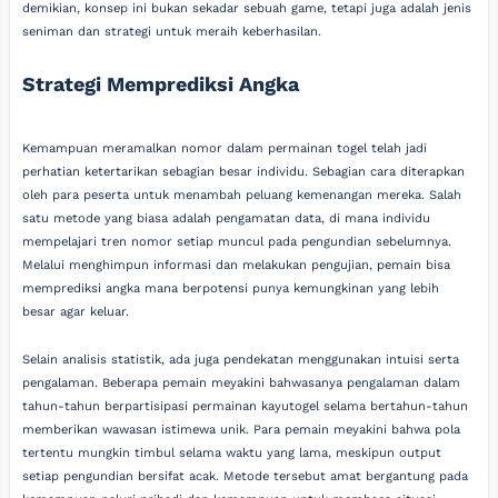
demikian, konsep ini bukan sekadar sebuah game, tetapi juga adalah jenis
seniman dan strategi untuk meraih keberhasilan.
Strategi Memprediksi Angka
Kemampuan meramalkan nomor dalam permainan togel telah jadi
perhatian ketertarikan sebagian besar individu. Sebagian cara diterapkan
oleh para peserta untuk menambah peluang kemenangan mereka. Salah
satu metode yang biasa adalah pengamatan data, di mana individu
mempelajari tren nomor setiap muncul pada pengundian sebelumnya.
Melalui menghimpun informasi dan melakukan pengujian, pemain bisa
memprediksi angka mana berpotensi punya kemungkinan yang lebih
besar agar keluar.
Selain analisis statistik, ada juga pendekatan menggunakan intuisi serta
pengalaman. Beberapa pemain meyakini bahwasanya pengalaman dalam
tahun-tahun berpartisipasi permainan kayutogel selama bertahun-tahun
memberikan wawasan istimewa unik. Para pemain meyakini bahwa pola
tertentu mungkin timbul selama waktu yang lama, meskipun output
setiap pengundian bersifat acak. Metode tersebut amat bergantung pada