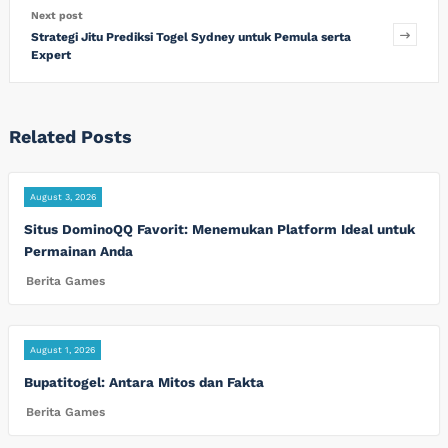
Next post
Strategi Jitu Prediksi Togel Sydney untuk Pemula serta
Expert
Related Posts
August 3, 2026
Situs DominoQQ Favorit: Menemukan Platform Ideal untuk
Permainan Anda
Berita Games
August 1, 2026
Bupatitogel: Antara Mitos dan Fakta
Berita Games