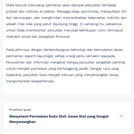
Etika berjudi mencakup perhatian akan dampak perjudian terhadap
pribadi dan individu di sekitar. Menjaga sikap sportivitas, menjauhkan diri
dari kecurangan, dan menghindari memanfaatkan kelemahan individu lain
adalah nilai-nilai yang patut dijunjung tinggi. Di samping itu, sebaiknya
untuk tidak membiarkan perjudian merusak kehidupan rutin, termasuk
interaksi sosial dan kewajiban finansial.
Pada akhirnya, dengan berkembangnya teknologi dan kemudahan akses
permainan seperti kayutogel, setiap orang perlu semakin waspada.
Penyuluhan dan informasi mengenai bahaya perjudian sangatlah penting
untuk menjadi partisipan yang bertanggung jawab. Dengan cara yang
bijaksana, perjudian bisa menjadi hiburan yang menyenangkan tanpa
mengorbankan kesejahteraan.
Previous post
Menyelami Permainan Kuda Slot: Game Slot yang Sangat
Menyenangkan