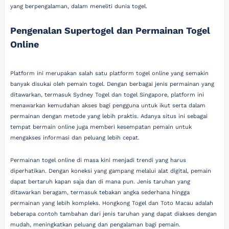
yang berpengalaman, dalam meneliti dunia togel.
Pengenalan Supertogel dan Permainan Togel
Online
Platform ini merupakan salah satu platform togel online yang semakin
banyak disukai oleh pemain togel. Dengan berbagai jenis permainan yang
ditawarkan, termasuk Sydney Togel dan togel Singapore, platform ini
menawarkan kemudahan akses bagi pengguna untuk ikut serta dalam
permainan dengan metode yang lebih praktis. Adanya situs ini sebagai
tempat bermain online juga memberi kesempatan pemain untuk
mengakses informasi dan peluang lebih cepat.
Permainan togel online di masa kini menjadi trendi yang harus
diperhatikan. Dengan koneksi yang gampang melalui alat digital, pemain
dapat bertaruh kapan saja dan di mana pun. Jenis taruhan yang
ditawarkan beragam, termasuk tebakan angka sederhana hingga
permainan yang lebih kompleks. Hongkong Togel dan Toto Macau adalah
beberapa contoh tambahan dari jenis taruhan yang dapat diakses dengan
mudah, meningkatkan peluang dan pengalaman bagi pemain.