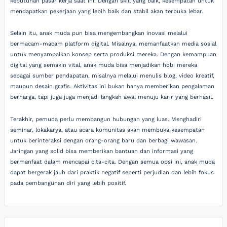
kebutuhan pasar kerja saat ini. Dengan skill yang baik, kesempatan untuk
mendapatkan pekerjaan yang lebih baik dan stabil akan terbuka lebar.
Selain itu, anak muda pun bisa mengembangkan inovasi melalui
bermacam-macam platform digital. Misalnya, memanfaatkan media sosial
untuk menyampaikan konsep serta produksi mereka. Dengan kemampuan
digital yang semakin vital, anak muda bisa menjadikan hobi mereka
sebagai sumber pendapatan, misalnya melalui menulis blog, video kreatif,
maupun desain grafis. Aktivitas ini bukan hanya memberikan pengalaman
berharga, tapi juga juga menjadi langkah awal menuju karir yang berhasil.
Terakhir, pemuda perlu membangun hubungan yang luas. Menghadiri
seminar, lokakarya, atau acara komunitas akan membuka kesempatan
untuk berinteraksi dengan orang-orang baru dan berbagi wawasan.
Jaringan yang solid bisa memberikan bantuan dan informasi yang
bermanfaat dalam mencapai cita-cita. Dengan semua opsi ini, anak muda
dapat bergerak jauh dari praktik negatif seperti perjudian dan lebih fokus
pada pembangunan diri yang lebih positif.