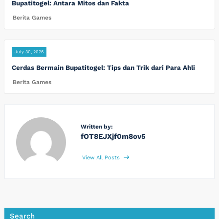
Bupatitogel: Antara Mitos dan Fakta
Berita Games
July 30, 2026
Cerdas Bermain Bupatitogel: Tips dan Trik dari Para Ahli
Berita Games
Written by:
fOT8EJXjf0m8ov5
View All Posts
Search