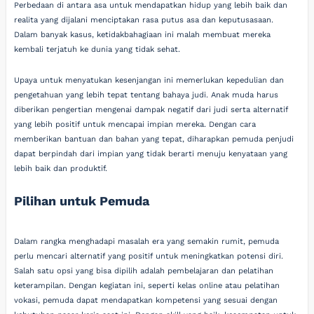
Perbedaan di antara asa untuk mendapatkan hidup yang lebih baik dan
realita yang dijalani menciptakan rasa putus asa dan keputusasaan.
Dalam banyak kasus, ketidakbahagiaan ini malah membuat mereka
kembali terjatuh ke dunia yang tidak sehat.
Upaya untuk menyatukan kesenjangan ini memerlukan kepedulian dan
pengetahuan yang lebih tepat tentang bahaya judi. Anak muda harus
diberikan pengertian mengenai dampak negatif dari judi serta alternatif
yang lebih positif untuk mencapai impian mereka. Dengan cara
memberikan bantuan dan bahan yang tepat, diharapkan pemuda penjudi
dapat berpindah dari impian yang tidak berarti menuju kenyataan yang
lebih baik dan produktif.
Pilihan untuk Pemuda
Dalam rangka menghadapi masalah era yang semakin rumit, pemuda
perlu mencari alternatif yang positif untuk meningkatkan potensi diri.
Salah satu opsi yang bisa dipilih adalah pembelajaran dan pelatihan
keterampilan. Dengan kegiatan ini, seperti kelas online atau pelatihan
vokasi, pemuda dapat mendapatkan kompetensi yang sesuai dengan