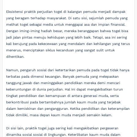
Eksistensi praktik perjudian togel di kalangan pemuda menjadi dampak
yang beragam terhadap masyarakat. Di satu sisi, sejumlah pemuda yang
melihat togel sebagai media untuk menggapai asa dan impian finansial.
Dengan iming-iming hadiah besar, mereka beranggapan bahwa togel bisa
jadi jalan pintas menuju kehidupan yang lebih baik. Tetapi, asa ini sering
kali berujung pada kekecewaan yang mendalam dan kehilangan yang terus
menerus, menciptakan siklus kecanduan yang sangat sulit untuk
dihentikan.
Namun, pengaruh sosial dari ketertarikan pemuda pada togel tidak hanya
terbatas pada dimensi keuangan. Banyak pemuda yang melepaskan
tanggung jawab dan meninggalkan pendidikan mereka demi mencari
keberuntungan di dunia perjudian. Hal ini dapat mengakibatkan turun
tingkat pendidikan dan kemampuan di antara generasi muda, serta
berkontribusi pada bertambahnya jumlah kaum muda yang terjebak
dalam kemiskinan dan pengangguran. Ketika pendidikan dan keterampilan
tidak dimiliki, masa depan kaum muda menjadi semakin kelam.
Di sisi lain, praktik togel juga sering kali mengakibatkan pergeseran
dinamika sosial sosial di lingkungan. Keterlibatan kaum muda dalam