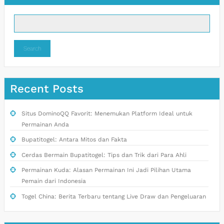
Search
Recent Posts
Situs DominoQQ Favorit: Menemukan Platform Ideal untuk
Permainan Anda
Bupatitogel: Antara Mitos dan Fakta
Cerdas Bermain Bupatitogel: Tips dan Trik dari Para Ahli
Permainan Kuda: Alasan Permainan Ini Jadi Pilihan Utama
Pemain dari Indonesia
Togel China: Berita Terbaru tentang Live Draw dan Pengeluaran