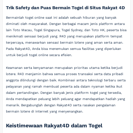
Trik Safety dan Puas Bermain Togel di Situs Rakyat 4D
Bermainlah togel online saat ini adalah sebuah hiburan yang banyak
diminati oleh masyarakat. Dengan berbagai macam jenis platform antara
lain Toto Macau, Togel Singapura, Togel Sydney, dan Toto HK, peserta bisa
menikmati sensasi berjudi yang. R4D yang merupakan platform tempat
terpercaya, menawarkan sensasi bermain lotere yang aman serta aman.
Pada Rakyat4D, Anda bisa menemukan semua fasilitas yang diperlukan
untuk berjudi togel online secara efisien.
Keamanan serta kenyamanan merupakan prioritas utama ketika berjudi
lotere. R4D menjamin bahwa semua proses transaksi serta data pribadi
anggota dilindungi dengan baik. Kombinasi antara teknologi terbaru serta
pelayanan yang ramah membuat peserta ada dalam nyaman ketika ikut
dalam pertandingan. Dengan banyak jenis platform togel yang tersedia,
Anda mendapatkan peluang lebih peluang agar mendapatkan hadiah yang
menarik. Bergabunglah dengan Rakyat4D serta rasakan pengalaman
bermain lotere di internet yang menyenangkan.
Keistimewaan Rakyat4D dalam Togel