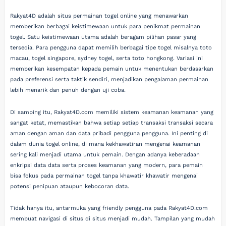
Rakyat4D adalah situs permainan togel online yang menawarkan
memberikan berbagai keistimewaan untuk para penikmat permainan
togel. Satu keistimewaan utama adalah beragam pilihan pasar yang
tersedia. Para pengguna dapat memilih berbagai tipe togel misalnya toto
macau, togel singapore, sydney togel, serta toto hongkong. Variasi ini
memberikan kesempatan kepada pemain untuk menentukan berdasarkan
pada preferensi serta taktik sendiri, menjadikan pengalaman permainan
lebih menarik dan penuh dengan uji coba.
Di samping itu, Rakyat4D.com memiliki sistem keamanan keamanan yang
sangat ketat, memastikan bahwa setiap setiap transaksi transaksi secara
aman dengan aman dan data pribadi pengguna pengguna. Ini penting di
dalam dunia togel online, di mana kekhawatiran mengenai keamanan
sering kali menjadi utama untuk pemain. Dengan adanya keberadaan
enkripsi data data serta proses keamanan yang modern, para pemain
bisa fokus pada permainan togel tanpa khawatir khawatir mengenai
potensi penipuan ataupun kebocoran data.
Tidak hanya itu, antarmuka yang friendly pengguna pada Rakyat4D.com
membuat navigasi di situs di situs menjadi mudah. Tampilan yang mudah