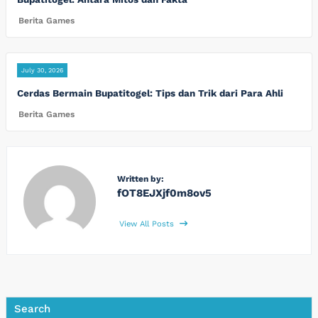
Berita Games
July 30, 2026
Cerdas Bermain Bupatitogel: Tips dan Trik dari Para Ahli
Berita Games
Written by:
fOT8EJXjf0m8ov5
View All Posts
Search