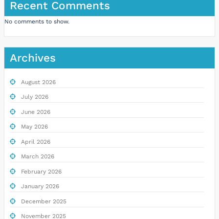
Recent Comments
No comments to show.
Archives
August 2026
July 2026
June 2026
May 2026
April 2026
March 2026
February 2026
January 2026
December 2025
November 2025