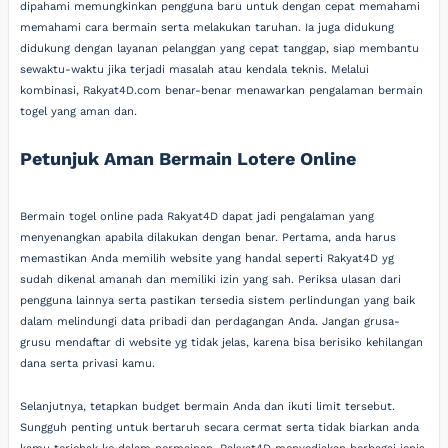
dipahami memungkinkan pengguna baru untuk dengan cepat memahami
memahami cara bermain serta melakukan taruhan. Ia juga didukung
didukung dengan layanan pelanggan yang cepat tanggap, siap membantu
sewaktu-waktu jika terjadi masalah atau kendala teknis. Melalui
kombinasi, Rakyat4D.com benar-benar menawarkan pengalaman bermain
togel yang aman dan.
Petunjuk Aman Bermain Lotere Online
Bermain togel online pada Rakyat4D dapat jadi pengalaman yang
menyenangkan apabila dilakukan dengan benar. Pertama, anda harus
memastikan Anda memilih website yang handal seperti Rakyat4D yg
sudah dikenal amanah dan memiliki izin yang sah. Periksa ulasan dari
pengguna lainnya serta pastikan tersedia sistem perlindungan yang baik
dalam melindungi data pribadi dan perdagangan Anda. Jangan grusa-
grusu mendaftar di website yg tidak jelas, karena bisa berisiko kehilangan
dana serta privasi kamu.
Selanjutnya, tetapkan budget bermain Anda dan ikuti limit tersebut.
Sungguh penting untuk bertaruh secara cermat serta tidak biarkan anda