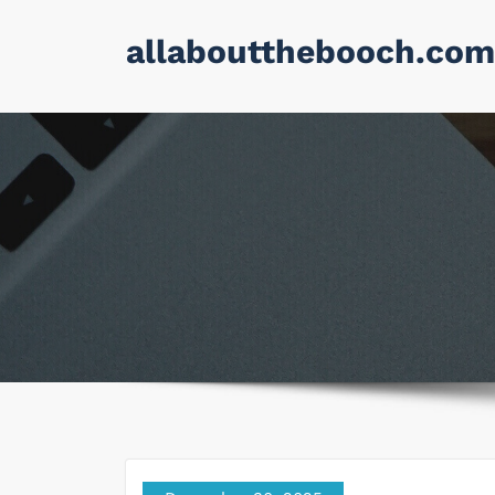
Skip
allaboutthebooch.com
to
content