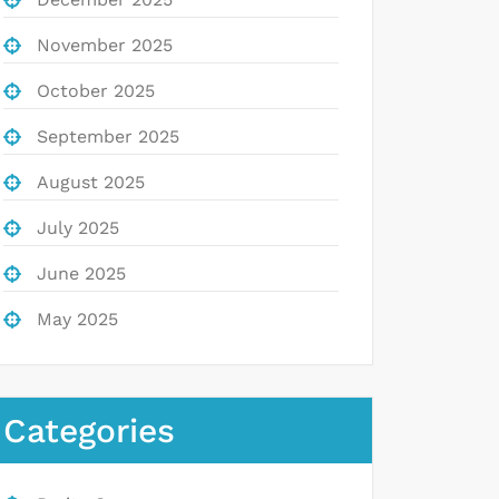
November 2025
October 2025
September 2025
August 2025
July 2025
June 2025
May 2025
Categories