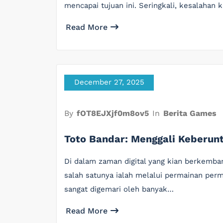
mencapai tujuan ini. Seringkali, kesalahan 
Read More
December 27, 2025
By
fOT8EJXjf0m8ov5
In
Berita Games
Toto Bandar: Menggali Keberunt
Di dalam zaman digital yang kian berkemba
salah satunya ialah melalui permainan perma
sangat digemari oleh banyak…
Read More