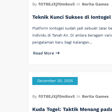
By
fOT8EJXjf0m8ov5
In
Berita Games
Teknik Kunci Sukses di Iontogel
Platform Iontogel sudah jadi sebuah latar 
individu di Tanah Air. Di antara beragam var
pengalaman baru bagi kalangan…
Read More
December 30, 2025
By
fOT8EJXjf0m8ov5
In
Berita Games
Kuda Togel: Taktik Menang pad