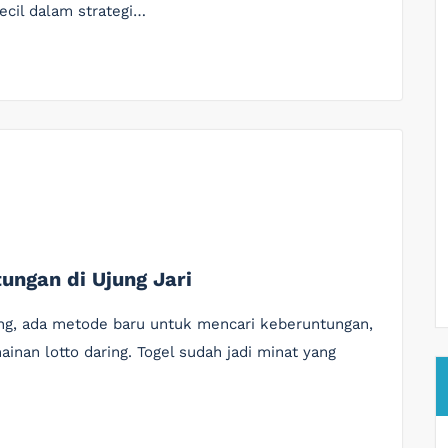
kecil dalam strategi…
ungan di Ujung Jari
ng, ada metode baru untuk mencari keberuntungan,
inan lotto daring. Togel sudah jadi minat yang