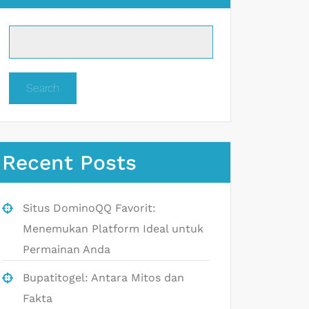
Search
Recent Posts
Situs DominoQQ Favorit:
Menemukan Platform Ideal untuk
Permainan Anda
Bupatitogel: Antara Mitos dan
Fakta