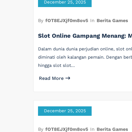
December 25, 2025
By
fOT8EJXjf0m8ov5
In
Berita Games
Slot Online Gampang Menang: M
Dalam dunia dunia perjudian online, slot on
diminati oleh kalangan pemain. Dengan ber
hingga slot slot…
Read More
December 25, 2025
By
fOT8EJXjf0m8ov5
In
Berita Games